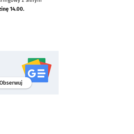
aringowy z silnym
inę 14.00.
profil
google news
serwisu wroclaw.pl
Obserwuj