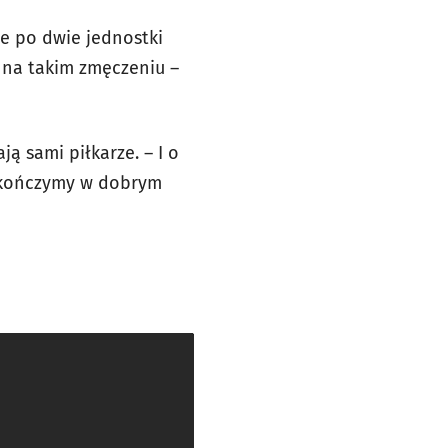
ie po dwie jednostki
 na takim zmęczeniu –
ą sami piłkarze. – I o
y kończymy w dobrym