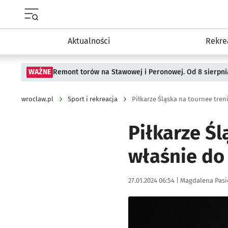
Menu główne portalu wroclaw.pl
Aktualności
Rekre
WAŻNE
Remont torów na Stawowej i Peronowej. Od 8 sierpni
wroclaw.pl
Sport i rekreacja
Piłkarze Śląska na tournee tren
Piłkarze Śl
właśnie do 
Data publikacji:
Autor:
27.01.2024 06:54 |
Magdalena Pasi
Kliknij, aby zobaczyć galer