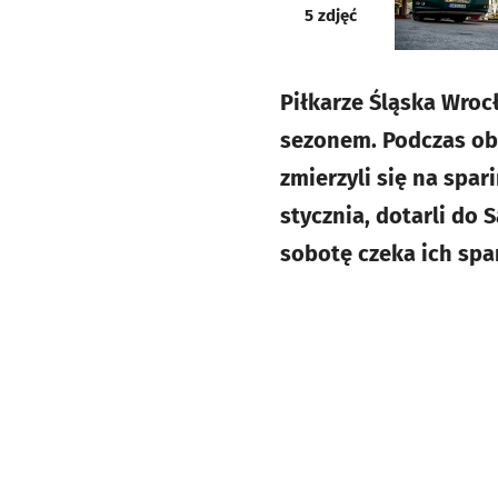
galeria
5
zdjęć
Piłkarze Śląska Wroc
sezonem. Podczas obo
zmierzyli się na spa
stycznia, dotarli do S
sobotę czeka ich spa