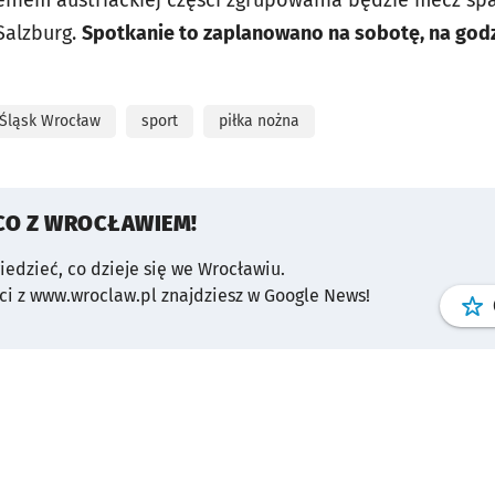
eniem austriackiej części zgrupowania będzie mecz sp
Salzburg.
Spotkanie to zaplanowano na sobotę, na godz
Śląsk Wrocław
sport
piłka nożna
CO Z WROCŁAWIEM!
wiedzieć, co dzieje się we Wrocławiu.
i z www.wroclaw.pl znajdziesz w Google News!