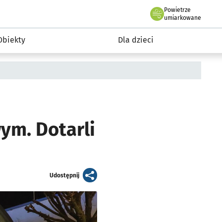
Powietrze
we Wrocławiu
i rekreacja
umiarkowane
Obiekty
Dla dzieci
ym. Dotarli
artykuł
Udostępnij