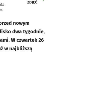
ZDJĘĆ
e przed nowym
lisko dwa tygodnie,
bami. W czwartek 26
uż w najbliższą