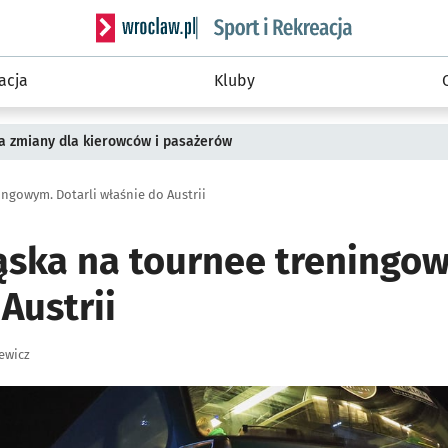
Serwis informacyjny wroclaw.pl podserwis: Sport 
acja
Kluby
a zmiany dla kierowców i pasażerów
ingowym. Dotarli właśnie do Austrii
ąska na tournee treningow
Austrii
ewicz
ię