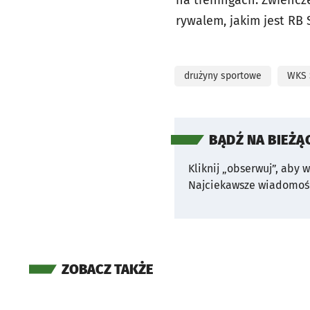
na treningach. Zwieńcz
rywalem, jakim jest RB 
drużyny sportowe
WKS 
BĄDŹ NA BIEŻĄ
Kliknij „obserwuj”, aby 
Najciekawsze wiadomośc
ZOBACZ TAKŻE