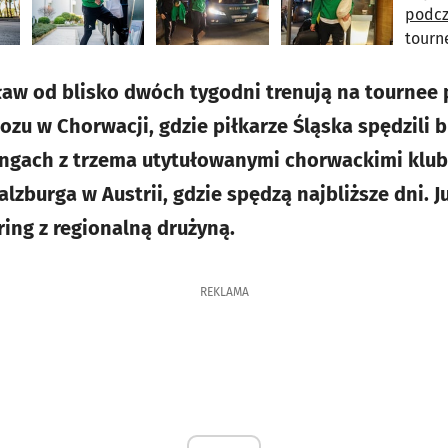
ław od blisko dwóch tygodni trenują na tourne
zu w Chorwacji, gdzie piłkarze Śląska spędzili b
ringach z trzema utytułowanymi chorwackimi klu
alzburga w Austrii, gdzie spędzą najbliższe dni. J
ring z regionalną drużyną.
REKLAMA