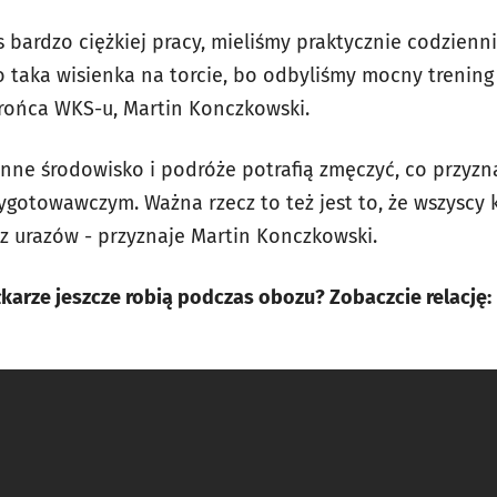
 bardzo ciężkiej pracy, mieliśmy praktycznie codzienn
o taka wisienka na torcie, bo odbyliśmy mocny trening
rońca WKS-u, Martin Konczkowski.
inne środowisko i podróże potrafią zmęczyć, co przyznaj
zygotowawczym. Ważna rzecz to też jest to, że wszysc
ez urazów - przyznaje Martin Konczkowski.
iłkarze jeszcze robią podczas obozu? Zobaczcie relację: