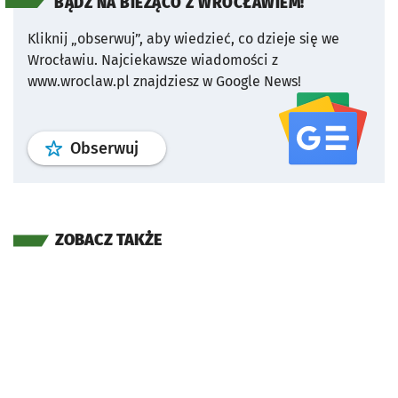
BĄDŹ NA BIEŻĄCO Z WROCŁAWIEM!
Kliknij „obserwuj”, aby wiedzieć, co dzieje się we
Wrocławiu.
Najciekawsze wiadomości z
www.wroclaw.pl znajdziesz w Google News!
profil
google news
serwisu wroclaw
Obserwuj
ZOBACZ TAKŻE