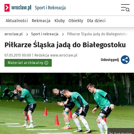
Serwis informacyjny wroclaw.pl podserwis: Sport i rekreacja
Menu
Aktualności
Rekreacja
Kluby
Obiekty
Dla dzieci
wroclaw.pl
Sport i rekreacja
Piłkarze Śląska jadą do Białegostoku
Piłkarze Śląska jadą do Białegostoku
Data publikacji:
Autor:
07.05.2015 00:00 |
Redakcja www.wroclaw.pl
artykuł
Udostępnij
Materiał archiwalny
Kliknij, aby powiększyć
fot. Śląsk Wrocław