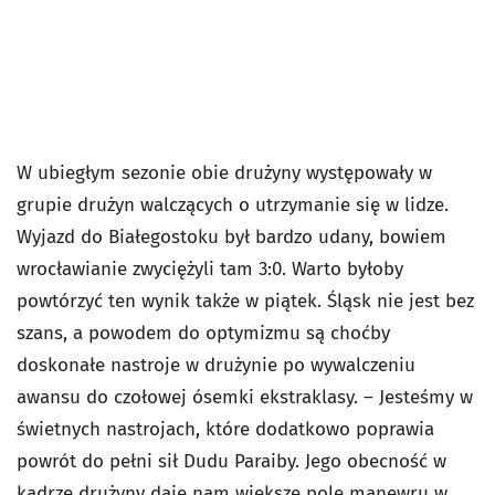
W ubiegłym sezonie obie drużyny występowały w
grupie drużyn walczących o utrzymanie się w lidze.
Wyjazd do Białegostoku był bardzo udany, bowiem
wrocławianie zwyciężyli tam 3:0. Warto byłoby
powtórzyć ten wynik także w piątek. Śląsk nie jest bez
szans, a powodem do optymizmu są choćby
doskonałe nastroje w drużynie po wywalczeniu
awansu do czołowej ósemki ekstraklasy. – Jesteśmy w
świetnych nastrojach, które dodatkowo poprawia
powrót do pełni sił Dudu Paraiby. Jego obecność w
kadrze drużyny daje nam większe pole manewru w