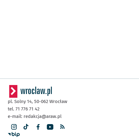
pl. Solny 14,
50-062
Wrocław
tel. 71 776 71 42
e-mail:
redakcja@araw.pl