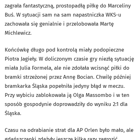
zagrała fantastyczną, prostopadłą piłkę do Marceliny
Buś. W sytuacji sam na sam napastniczka WKS-u
zachowała się genialnie i przelobowała Martę
Michlewicz.
Końcówkę długo pod kontrolą miały podopieczne
Piotra Jagieły. W doliczonym czasie gry niezłą sytuację
miała Julia Formela, ale nie zdołała wcisnąć piłki do
bramki strzeżonej przez Annę Bocian. Chwilę później
bramkarka Śląska popełniła jedyny błąd w meczu.
Przy wybiciu zablokowała ją Olga Massombo i w ten
sposób gospodynie doprowadziły do wyniku 2:1 dla
Śląska.
Czasu na odrabianie strat dla AP Orlen było mało, ale
gdańszczanki zdążyły jeszcze kilka razy zagrozić