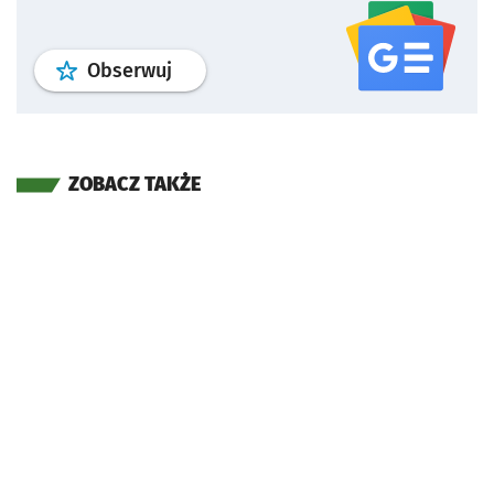
profil
google news
serwisu wroclaw
Obserwuj
ZOBACZ TAKŻE