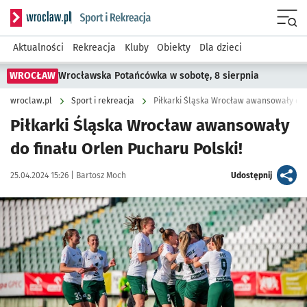
Serwis informacyjny wroclaw.pl podserwis: Sport i rekreacja
Menu
Aktualności
Rekreacja
Kluby
Obiekty
Dla dzieci
WROCŁAW
Wrocławska Potańcówka w sobotę, 8 sierpnia
wroclaw.pl
Sport i rekreacja
Piłkarki Śląska Wrocław awansowały do f
Piłkarki Śląska Wrocław awansowały
do finału Orlen Pucharu Polski!
Data publikacji:
Autor:
artykuł
25.04.2024 15:26 |
Bartosz Moch
Udostępnij
Kliknij, aby powiększyć