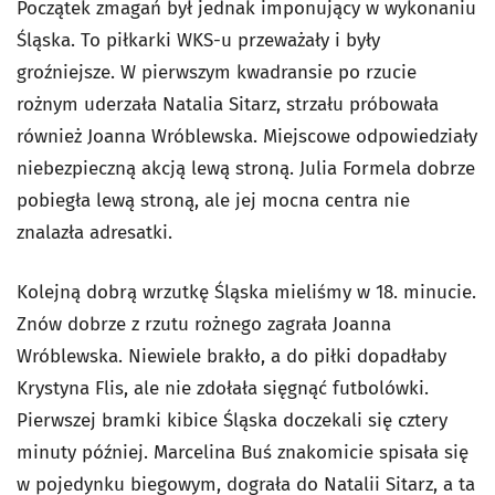
Początek zmagań był jednak imponujący w wykonaniu
Śląska. To piłkarki WKS-u przeważały i były
groźniejsze. W pierwszym kwadransie po rzucie
rożnym uderzała Natalia Sitarz, strzału próbowała
również Joanna Wróblewska. Miejscowe odpowiedziały
niebezpieczną akcją lewą stroną. Julia Formela dobrze
pobiegła lewą stroną, ale jej mocna centra nie
znalazła adresatki.
Kolejną dobrą wrzutkę Śląska mieliśmy w 18. minucie.
Znów dobrze z rzutu rożnego zagrała Joanna
Wróblewska. Niewiele brakło, a do piłki dopadłaby
Krystyna Flis, ale nie zdołała sięgnąć futbolówki.
Pierwszej bramki kibice Śląska doczekali się cztery
minuty później. Marcelina Buś znakomicie spisała się
w pojedynku biegowym, dograła do Natalii Sitarz, a ta