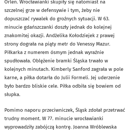
Orlen. Wrocławianki skupiły się natomiast na
szczelnej grze w defensywie i tym, żeby nie
dopuszczać rywalek do groźnych sytuacji. W 63.
minucie gdańszczanki doszły jednak do kolejnej
znakomitej okazji. Andżelika Kołodziejek z prawej
strony dograła na piąty metr do Venessy Mazur.
Piłkarka z numerem ósmym jednak wyraźnie
spudłowała. Oblężenie bramki Śląska trwało w
kolejnych minutach. Kimberly Sanford zagrała w pole
karne, a piłka dotarła do Julii Formeli. Jej uderzenie
było bardzo bliskie cele. Piłka odbiła się bowiem od
słupka.
Pomimo naporu przeciwniczek, Śląsk zdołał przetrwać
trudny moment. W 77. minucie wrocławianki
wyprowadziły zabójczą kontrę. Joanna Wróblewska