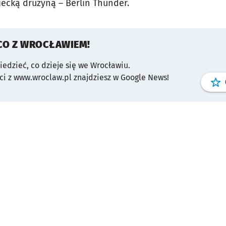
iecką drużyną – Berlin Thunder.
CO Z WROCŁAWIEM!
wiedzieć, co dzieje się we Wrocławiu.
i z www.wroclaw.pl znajdziesz w Google News!