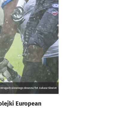
 strugach ulewnego deszczu/fot. Łukasz Skwiot
olejki European