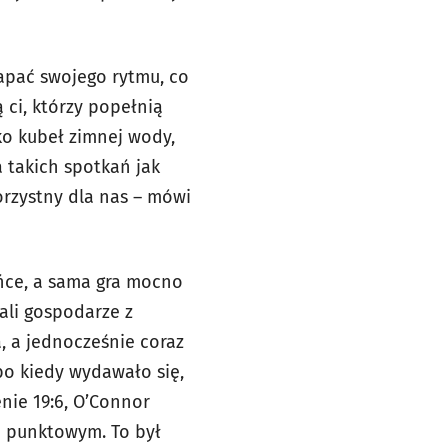
łapać swojego rytmu, co
 ci, którzy popełnią
ko kubeł zimnej wody,
 takich spotkań jak
korzystny dla nas – mówi
ońce, a sama gra mocno
ali gospodarze z
, a jednocześnie coraz
 bo kiedy wydawało się,
nie 19:6, O’Connor
u punktowym. To był