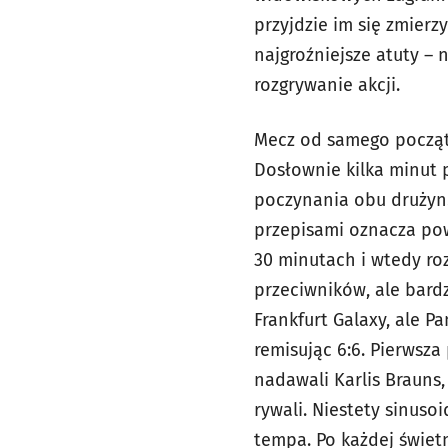
przyjdzie im się zmierz
najgroźniejsze atuty – 
rozgrywanie akcji.
Mecz od samego początk
Dosłownie kilka minut 
poczynania obu drużyn. 
przepisami oznacza pow
30 minutach i wtedy ro
przeciwników, ale bard
Frankfurt Galaxy, ale P
remisując 6:6. Pierwsz
nadawali Karlis Brauns
rywali. Niestety sinuso
tempa. Po każdej świetn