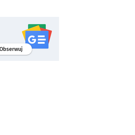
profil
google news
serwisu wroclaw.pl
Obserwuj