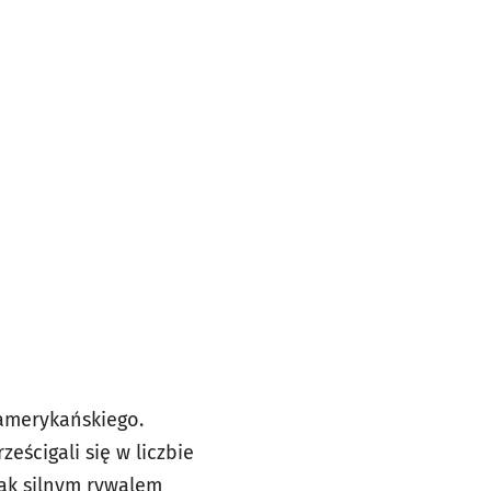
amerykańskiego.
eścigali się w liczbie
jak silnym rywalem