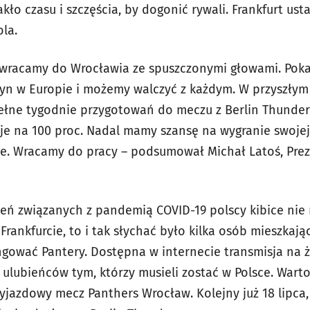
kło czasu i szczęścia, by dogonić rywali. Frankfurt usta
la.
ie wracamy do Wrocławia ze spuszczonymi głowami. Poka
żyn w Europie i możemy walczyć z każdym. W przyszły
łne tygodnie przygotowań do meczu z Berlin Thunder 
je na 100 proc. Nadal mamy szansę na wygranie swojej
jsze. Wracamy do pracy – podsumował Michał Latoś, Pre
ń związanych z pandemią COVID-19 polscy kibice nie 
 Frankfurcie, to i tak słychać było kilka osób mieszkaj
ngować Pantery. Dostępna w internecie transmisja na 
ulubieńców tym, którzy musieli zostać w Polsce. Warto 
yjazdowy mecz Panthers Wrocław. Kolejny już 18 lipca,