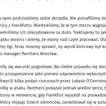
 sami podcinaliśmy sobie skrzydła. Nie potrafiliśmy z
icy z Frankfurtu. Wiedzieliśmy, że w tym meczu wygrają
ełniliśmy ich zdecydowanie za dużo. Traktujemy to ja
zątku sezonu i wiemy, że mamy nad czym pracować. Dla
 tej ligi. Teraz musimy sprawić, by wynik końcowy był 
al manager Panthers Wrocław.
niły się warunki pogodowe. Na niebie pojawiło się sł
 to przyspieszenie jako pierwsi odpowiednio wykorzyst
chwycili kilka podań rzuconych przez Lukasa O’Connora
piłkę w ataku. Panthers pokazali jednak wielkie serce,
ądzony w momencie, gdy Frankfurt wyszedł na prowadze
 który mijając trzech obrońców, zameldował się w pol