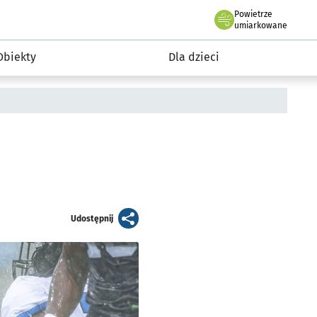
Powietrze
we Wrocławiu
i rekreacja
umiarkowane
Obiekty
Dla dzieci
artykuł
Udostępnij