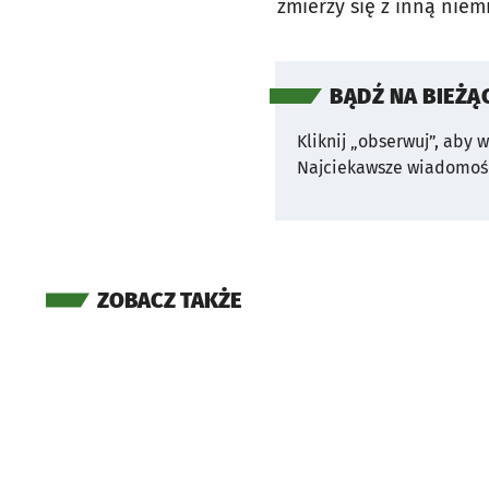
zmierzy się z inną niem
BĄDŹ NA BIEŻĄ
Kliknij „obserwuj”, aby 
Najciekawsze wiadomośc
ZOBACZ TAKŻE