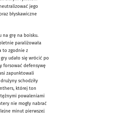
zneutralizować jego
 oraz błyskawiczne
 na grę na boisku.
letnie paraliżowała
a to zgodnie z
gry udało się wrócić po
ły forsować defensywę
wsi zapunktowali
 drużyny schodziły
nthers, której ton
potężnymi powaleniami
antery nie mogły nabrać
olejne minut pierwszej