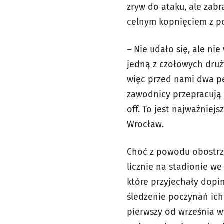
zryw do ataku, ale zabra
celnym kopnięciem z po
– Nie udało się, ale n
jedną z czołowych dru
więc przed nami dwa pe
zawodnicy przepracują 
off. To jest najważnie
Wrocław.
Choć z powodu obostrze
licznie na stadionie we
które przyjechały dopi
śledzenie poczynań ich 
pierwszy od września w