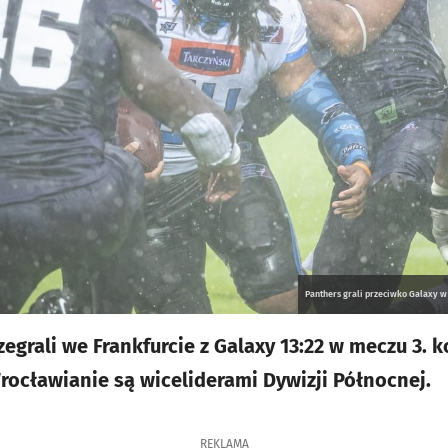
Panthers grali przeciwko Galaxy w
grali we Frankfurcie z Galaxy 13:22 w meczu 3. k
Wrocławianie są wiceliderami Dywizji Północnej.
REKLAMA