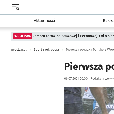
Menu główne portalu wroclaw.pl
Aktualności
Rekre
WROCŁAW
Remont torów na Stawowej i Peronowej. Od 8 sie
wroclaw.pl
Sport i rekreacja
Pierwsza porażka Panthers Wro
Pierwsza p
Data publikacji:
Autor:
06.07.2021 00:00 |
Redakcja www.w
Kliknij, aby powiększyć