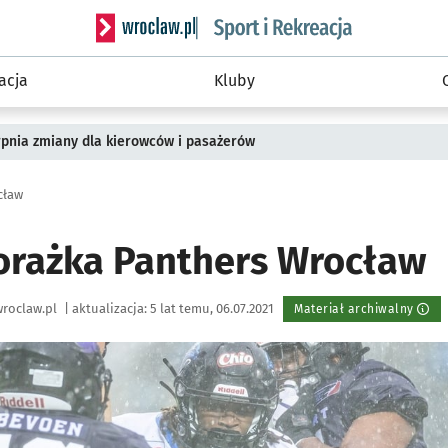
Serwis informacyjny wroclaw.pl podserwis: Sport 
acja
Kluby
rpnia zmiany dla kierowców i pasażerów
cław
orażka Panthers Wrocław
roclaw.pl
|
aktualizacja:
5 lat temu, 06.07.2021
Materiał archiwalny