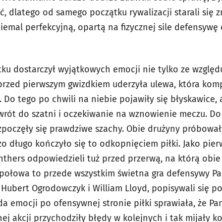
yć, dlatego od samego początku rywalizacji starali się 
niemal perfekcyjną, opartą na fizycznej sile defensywę
u dostarczył wyjątkowych emocji nie tylko ze względu
przed pierwszym gwizdkiem uderzyła ulewa, która komp
Do tego po chwili na niebie pojawiły się błyskawice, 
rót do szatni i oczekiwanie na wznowienie meczu. Do 
zpoczęły się prawdziwe szachy. Obie drużyny próbowa
zo długo kończyło się to odkopnięciem piłki. Jako pier
anthers odpowiedzieli tuż przed przerwą, na którą obie
a połowa to przede wszystkim świetna gra defensywy Pa
, Hubert Ogrodowczyk i William Lloyd, popisywali się 
ida emocji po ofensywnej stronie piłki sprawiała, że P
ej akcji przychodziły błędy w kolejnych i tak mijały k