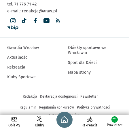
tel. 71 776 71 42
e-mail:
redakcja@araw.pl
Gwardia Wrocław
Obiekty sportowe we
Wrocławiu
Aktualności
Sport dla Dzieci
Rekreacja
Mapa strony
Kluby Sportowe
Inne informacje
Redakcja
Deklaracja dostępności
Newsletter
Regulamin
Regulamin konkursów
Polityka prywatności
Strona główna - wroclaw.pl
Ustawienia cookies
Powietrze
Obiekty
Kluby
Rekreacja
© Copyright 2005-2026, ARAW S.A., Gmina Wrocław