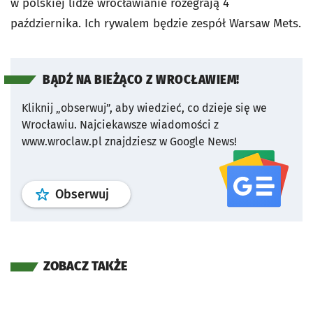
w polskiej lidze wrocławianie rozegrają 4
października. Ich rywalem będzie zespół Warsaw Mets.
BĄDŹ NA BIEŻĄCO Z WROCŁAWIEM!
Kliknij „obserwuj”, aby wiedzieć, co dzieje się we
Wrocławiu.
Najciekawsze wiadomości z
www.wroclaw.pl znajdziesz w Google News!
profil
google news
serwisu wroclaw
Obserwuj
ZOBACZ TAKŻE