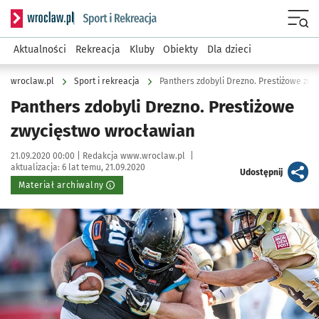
Serwis informacyjny wroclaw.pl podserwis: Sport i rekreacja
Menu
Aktualności
Rekreacja
Kluby
Obiekty
Dla dzieci
wroclaw.pl
Sport i rekreacja
Panthers zdobyli Drezno. Prestiżowe zw
Panthers zdobyli Drezno. Prestiżowe
zwycięstwo wrocławian
Data publikacji:
Autor:
21.09.2020 00:00 |
Redakcja www.wroclaw.pl
|
aktualizacja:
6 lat temu, 21.09.2020
artykuł
Udostępnij
Materiał archiwalny
Kliknij, aby powiększyć