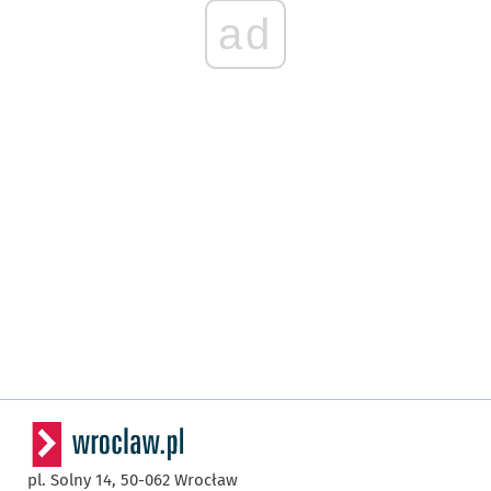
ad
pl. Solny 14,
50-062
Wrocław