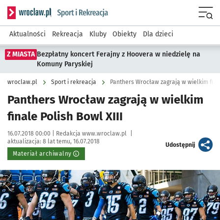
Serwis informacyjny wroclaw.pl podserwis: Sport i rekreacja
Menu
Aktualności
Rekreacja
Kluby
Obiekty
Dla dzieci
Z MIASTA
Bezpłatny koncert Ferajny z Hoovera w niedzielę na
Komuny Paryskiej
wroclaw.pl
Sport i rekreacja
Panthers Wrocław zagrają w wielkim final
Panthers Wrocław zagrają w wielkim
finale Polish Bowl XIII
Data publikacji:
Autor:
16.07.2018 00:00 |
Redakcja www.wroclaw.pl
|
aktualizacja:
8 lat temu, 16.07.2018
artykuł
Udostępnij
Materiał archiwalny
Kliknij, aby powiększyć