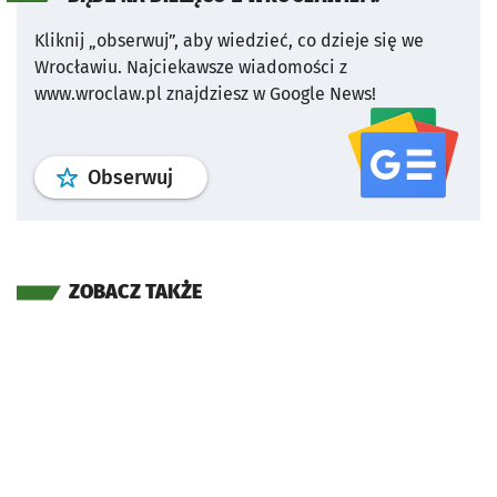
Kliknij „obserwuj”, aby wiedzieć, co dzieje się we
Wrocławiu.
Najciekawsze wiadomości z
www.wroclaw.pl znajdziesz w Google News!
profil
google news
serwisu wroclaw
Obserwuj
ZOBACZ TAKŻE