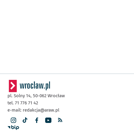
pl. Solny 14,
50-062
Wrocław
tel. 71 776 71 42
e-mail:
redakcja@araw.pl