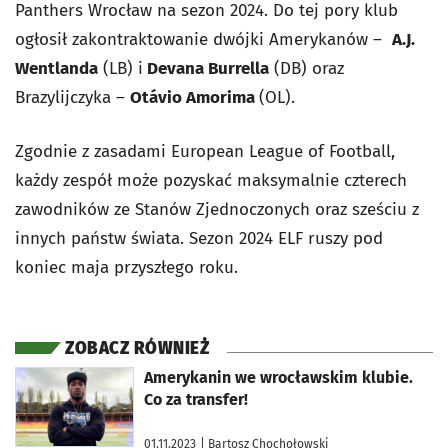
Panthers Wrocław na sezon 2024. Do tej pory klub
ogłosił zakontraktowanie dwójki Amerykanów –
A.J.
Wentlanda
(LB) i
Devana Burrella
(DB) oraz
Brazylijczyka –
Otávio Amorima
(OL).
Zgodnie z zasadami European League of Football,
każdy zespół może pozyskać maksymalnie czterech
zawodników ze Stanów Zjednoczonych oraz sześciu z
innych państw świata. Sezon 2024 ELF ruszy pod
koniec maja przyszłego roku.
ZOBACZ RÓWNIEŻ
otworzy się w nowej karcie
Amerykanin we wrocławskim klubie.
Co za transfer!
01.11.2023
| Bartosz Chochołowski