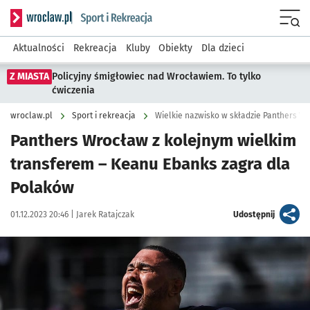
Serwis informacyjny wroclaw.pl podserwis: Sport i rekreacja
Menu
Aktualności
Rekreacja
Kluby
Obiekty
Dla dzieci
Z MIASTA
Policyjny śmigłowiec nad Wrocławiem. To tylko
ćwiczenia
wroclaw.pl
Sport i rekreacja
Wielkie nazwisko w składzie Panthers Wr
Panthers Wrocław z kolejnym wielkim
transferem – Keanu Ebanks zagra dla
Polaków
Data publikacji:
Autor:
artykuł
01.12.2023 20:46 |
Jarek Ratajczak
Udostępnij
Kliknij, aby zobaczyć galerię