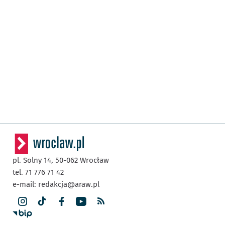
pl. Solny 14,
50-062
Wrocław
tel. 71 776 71 42
e-mail:
redakcja@araw.pl