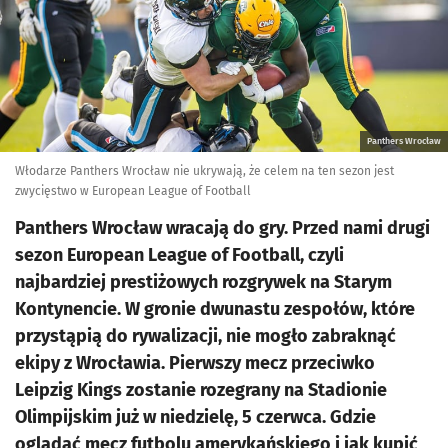
Panthers Wrocław
Włodarze Panthers Wrocław nie ukrywają, że celem na ten sezon jest
zwycięstwo w European League of Football
Panthers Wrocław wracają do gry. Przed nami drugi
sezon European League of Football, czyli
najbardziej prestiżowych rozgrywek na Starym
Kontynencie. W gronie dwunastu zespołów, które
przystąpią do rywalizacji, nie mogło zabraknąć
ekipy z Wrocławia. Pierwszy mecz przeciwko
Leipzig Kings zostanie rozegrany na Stadionie
Olimpijskim już w niedzielę, 5 czerwca. Gdzie
oglądać mecz futbolu amerykańskiego i jak kupić