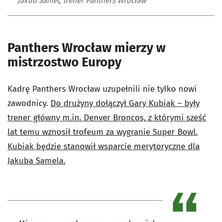
Jakub Samel, trener Panthers Wrocław
Panthers Wrocław mierzy w
mistrzostwo Europy
Kadrę Panthers Wrocław uzupełnili nie tylko nowi
zawodnicy.
Do drużyny dołączył Gary Kubiak – były
trener główny m.in. Denver Broncos, z którymi sześć
lat temu wznosił trofeum za wygranie Super Bowl.
Kubiak będzie stanowił wsparcie merytoryczne dla
Jakuba Samela.