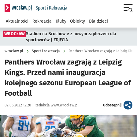
Serwis informacyjny wroclaw.pl podserwis: Sport i rekreacja
Menu
Aktualności
Rekreacja
Kluby
Obiekty
Dla dzieci
WROCŁAW
Stadion na Brochowie z nowym zapleczem dla
sportowców | ZDJĘCIA
wroclaw.pl
Sport i rekreacja
Panthers Wrocław zagrają z Leipzig
Kings. Przed nami inauguracja
kolejnego sezonu European League of
Football
Data publikacji:
Autor:
artykuł
02.06.2022 12:20 |
Redakcja www.wroclaw.pl
Udostępnij
Kliknij, aby powiększyć