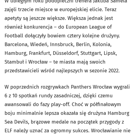
W ubiegłym roku podopieczni trenera Jakuba Samela
zajęli trzecie miejsce w europejskiej elicie. Teraz
apetyty są jeszcze większe. Większa jednak jest
również konkurencja – do European League of
Football dołączyły bowiem cztery kolejne drużyny.
Barcelona, Wiedeń, Innsbruck, Berlin, Kolonia,
Hamburg, Frankfurt, Düsseldorf, Stuttgart, Lipsk,
Stambuł i Wrocław – te miasta mają swoich
przedstawicieli wśród najlepszych w sezonie 2022.
W poprzednich rozgrywkach Panthers Wrocław wygrali
6 z 10 spotkań rundy zasadniczej, dzięki czemu
awansowali do fazy play-off. Choć w półfinałowym
boju minimalnie lepsza okazała się drużyna Hamburg
Sea Devils, brązowe medale na początek przygody z
ELF należy uznać za ogromny sukces. Wrocławianie nie