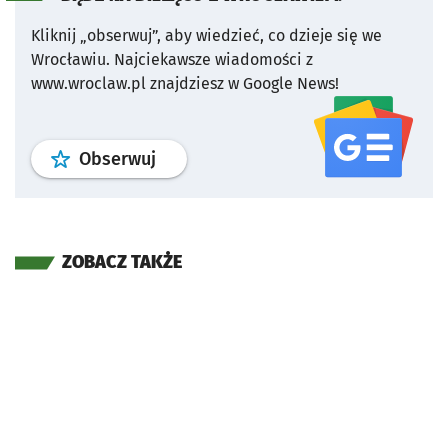
Kliknij „obserwuj”, aby wiedzieć, co dzieje się we
Wrocławiu.
Najciekawsze wiadomości z
www.wroclaw.pl znajdziesz w Google News!
profil
google news
serwisu wroclaw
Obserwuj
ZOBACZ TAKŻE