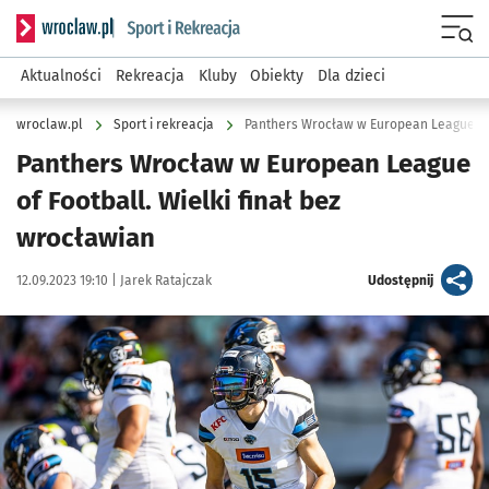
Serwis informacyjny wroclaw.pl podserwis: Sport i rekreacja
Menu
Aktualności
Rekreacja
Kluby
Obiekty
Dla dzieci
wroclaw.pl
Sport i rekreacja
Panthers Wrocław w European League of F
Panthers Wrocław w European League
of Football. Wielki finał bez
wrocławian
Data publikacji:
Autor:
artykuł
12.09.2023 19:10 |
Jarek Ratajczak
Udostępnij
Kliknij, aby powiększyć