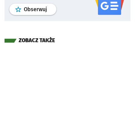
profil
google news
serwisu wroclaw
Obserwuj
ZOBACZ TAKŻE