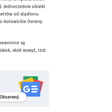
). Jednocześnie obiekt
metrów od stadionu
ko-kotowickie (tereny
apewnione są
jskok, skok wzwyż, rzut
profil
google news
serwisu wroclaw.pl
Obserwuj