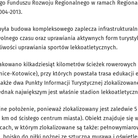
ego Funduszu Rozwoju Regionalnego w ramach Region
004-2013.
była budowa kompleksowego zaplecza infrastrukturaln
lnego czasu oraz uprawiania aktywnych form turystyki
iwości uprawiania sportów lekkoatletycznych.
kowano kilkadziesiąt kilometrów ścieżek rowerowych 
ice-Kotowice), przy których powstała trasa edukacji e
 także dwa Punkty Informacji Turystycznej zlokalizowa
Jednak największym jest właśnie stadion lekkoatletycz
jne położenie, ponieważ zlokalizowany jest zaledwie 5
2 km od ścisłego centrum miasta). Obiekt znajduje się
cach, w którym zlokalizowane są także: pełnowymiaro
ss), boisko do piłki nożnej ze sztuczną murawą i oświet