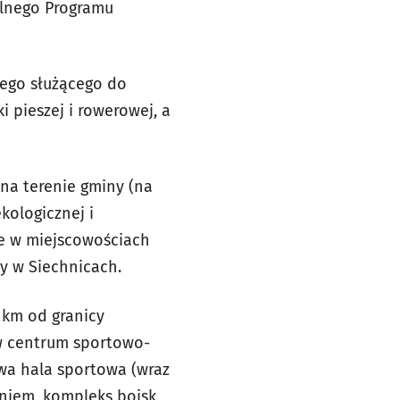
alnego Programu
ego służącego do
 pieszej i rowerowej, a
na terenie gminy (na
kologicznej i
ne w miejscowościach
ny w Siechnicach.
 km od granicy
 w centrum sportowo-
wa hala sportowa (wraz
leniem, kompleks boisk