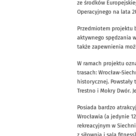
ze środków Europejski
Operacyjnego na lata 2
Przedmiotem projektu 
aktywnego spędzania wo
także zapewnienia możl
W ramach projektu ozna
trasach: Wrocław-Siechn
historycznej. Powstały
Trestno i Mokry Dwór. 
Posiada bardzo atrakcy
Wrocławia (a jedynie 1
rekreacyjnym w Siechni
z siłownią i salą fitne