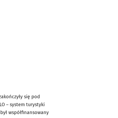
zakończyły się pod
O – system turystyki
t był współfinansowany