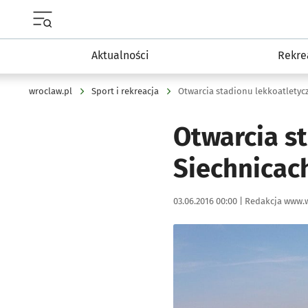
Menu główne portalu wroclaw.pl
Aktualności
Rekre
wroclaw.pl
Sport i rekreacja
Otwarcia stadionu lekkoatletyc
Otwarcia s
Siechnicac
Data publikacji:
Autor:
03.06.2016 00:00 |
Redakcja www.w
Kliknij, aby powiększyć