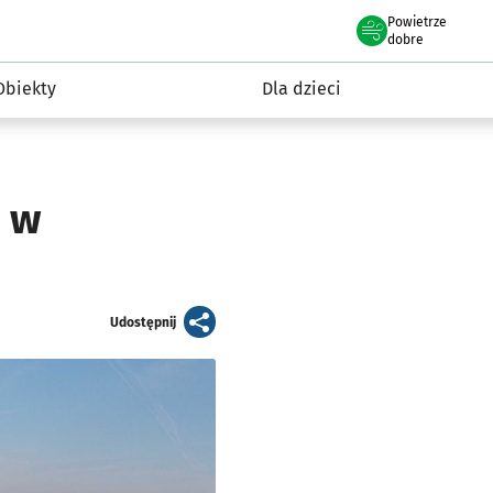
Powietrze
we Wrocławiu
i rekreacja
dobre
Obiekty
Dla dzieci
o w
artykuł
Udostępnij