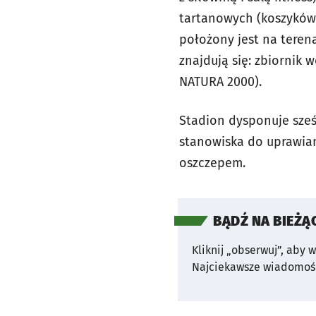
tartanowych (koszykówka
położony jest na teren
znajdują się: zbiornik 
NATURA 2000).
Stadion dysponuje sze
stanowiska do uprawiani
oszczepem.
BĄDŹ NA BIEŻĄ
Kliknij „obserwuj”, aby 
Najciekawsze wiadomośc