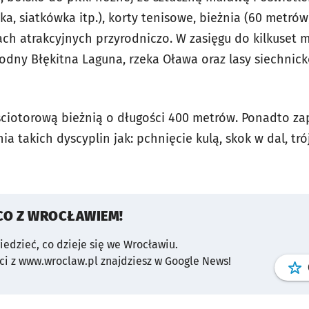
, siatkówka itp.), korty tenisowe, bieżnia (60 metrów
ach atrakcyjnych przyrodniczo. W zasięgu do kilkuset 
wodny Błękitna Laguna, rzeka Oława oraz lasy siechnic
ściotorową bieżnią o długości 400 metrów. Ponadto z
a takich dyscyplin jak: pchnięcie kulą, skok w dal, tró
CO Z WROCŁAWIEM!
wiedzieć, co dzieje się we Wrocławiu.
i z www.wroclaw.pl znajdziesz w Google News!