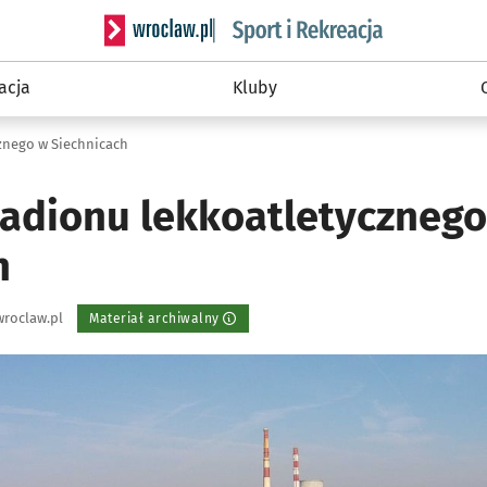
Serwis informacyjny wroclaw.pl podserwis: Sport 
acja
Kluby
znego w Siechnicach
tadionu lekkoatletyczneg
h
roclaw.pl
Materiał archiwalny