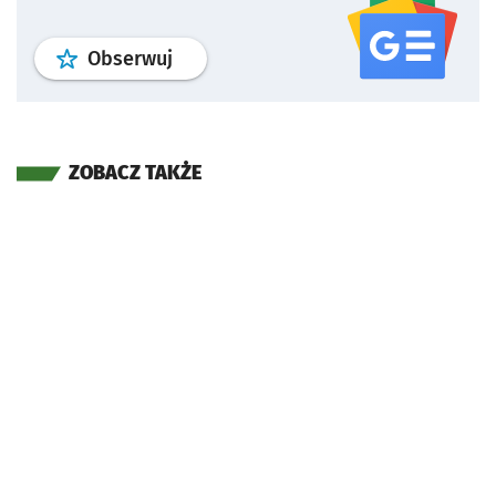
profil
google news
serwisu wroclaw
Obserwuj
ZOBACZ TAKŻE