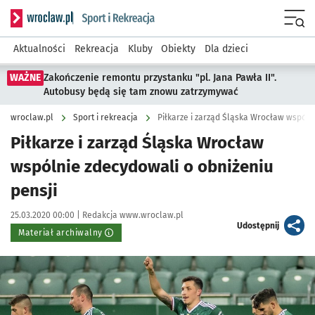
Serwis informacyjny wroclaw.pl podserwis: Sport i rekreacja
Menu
Aktualności
Rekreacja
Kluby
Obiekty
Dla dzieci
WAŻNE
Zakończenie remontu przystanku "pl. Jana Pawła II".
Autobusy będą się tam znowu zatrzymywać
wroclaw.pl
Sport i rekreacja
Piłkarze i zarząd Śląska Wrocław wspóln
Piłkarze i zarząd Śląska Wrocław
wspólnie zdecydowali o obniżeniu
pensji
Data publikacji:
Autor:
25.03.2020 00:00 |
Redakcja www.wroclaw.pl
artykuł
Udostępnij
Materiał archiwalny
Kliknij, aby powiększyć