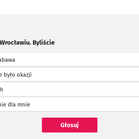
Wrocławiu. Byliście
zabawa
e było okazji
ch
 nie dla mnie
Głosuj