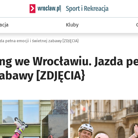
Serwis informacyjny wroclaw.pl podserwis: Sport 
acja
Kluby
da pełna emocji i świetnej zabawy [ZDJĘCIA}
ing we Wrocławiu. Jazda p
zabawy [ZDJĘCIA}
ię