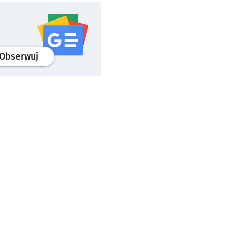
profil
google news
serwisu wroclaw.pl
Obserwuj