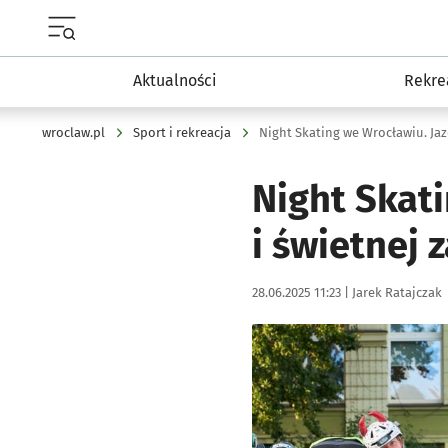
Menu główne portalu wroclaw.pl
Aktualności
Rekre
wroclaw.pl
Sport i rekreacja
Night Skating we Wrocławiu. Jaz
Night Skat
i świetnej 
Data publikacji:
Autor:
28.06.2025 11:23 |
Jarek Ratajczak
Kliknij, aby zobaczyć galer