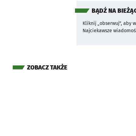
BĄDŹ NA BIEŻĄ
Kliknij „obserwuj”, aby 
Najciekawsze wiadomośc
ZOBACZ TAKŻE