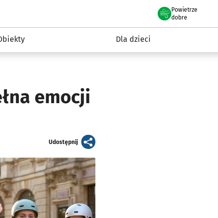
Powietrze
we Wrocławiu
i rekreacja
dobre
Obiekty
Dla dzieci
ełna emocji
artykuł
Udostępnij