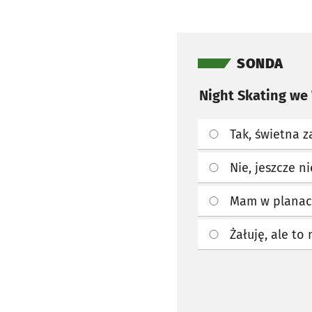
Pomiń sondę
SONDA
Night Skating we 
Tak, świetna 
Nie, jeszcze ni
Mam w plana
Żałuję, ale to