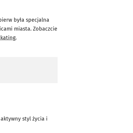
pierw była specjalna
icami miasta. Zobaczcie
Skating
.
aktywny styl życia i