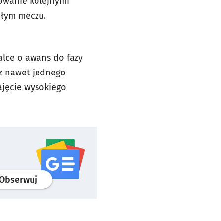
chowanie kolejnymi
całym meczu.
walce o awans do fazy
ez nawet jednego
ajęcie wysokiego
profil
google news
serwisu wroclaw.pl
Obserwuj