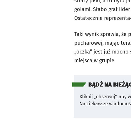
straty piłki, a to było
golami. Słabo grał lide
Ostatecznie reprezenta
Taki wynik sprawia, że 
pucharowej, mając tera
„oczka” jest już mocno 
miejsca w grupie.
BĄDŹ NA BIEŻĄ
Kliknij „obserwuj”, aby 
Najciekawsze wiadomośc