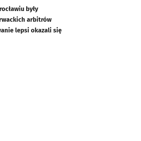
rocławiu były
rwackich arbitrów
nie lepsi okazali się