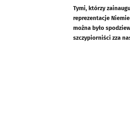
Tymi, którzy zainaug
reprezentacje Niemie
można było spodziewa
szczypiorniści zza nas