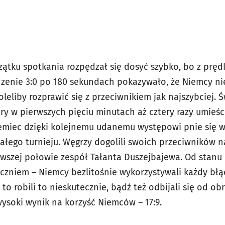
zątku spotkania rozpędzał się dosyć szybko, bo z pręd
zenie 3:0 po 180 sekundach pokazywało, że Niemcy ni
eliby rozprawić się z przeciwnikiem jak najszybciej. 
ry w pierwszych pięciu minutach aż cztery razy umieśc
miec dzięki kolejnemu udanemu występowi pnie się w g
ałego turnieju. Węgrzy dogolili swoich przeciwników n
erwszej połowie zespół Tałanta Duszejbajewa. Od stanu 
uczniem – Niemcy bezlitośnie wykorzystywali każdy błą
 to robili to nieskutecznie, bądź też odbijali się od o
wysoki wynik na korzyść Niemców – 17:9.