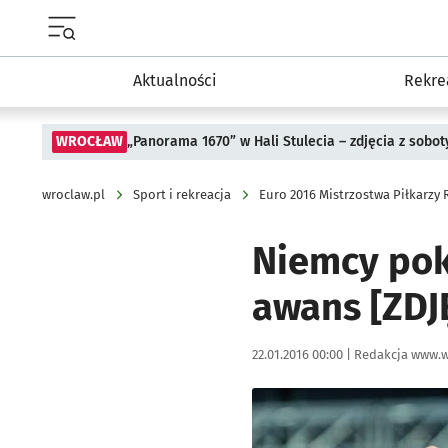
Menu główne portalu wroclaw.pl
Aktualności
Rekre
WROCŁAW
„Panorama 1670” w Hali Stulecia – zdjęcia z sobot
wroclaw.pl
Sport i rekreacja
Euro 2016 Mistrzostwa Piłkarzy
Niemcy pok
awans [ZDJ
Data publikacji:
Autor:
22.01.2016 00:00 |
Redakcja www.w
Kliknij, aby powiększyć