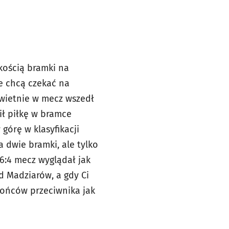
kością bramki na
e chcą czekać na
Świetnie w mecz wszedł
ił piłkę w bramce
órę w klasyfikacji
a dwie bramki, ale tylko
6:4 mecz wyglądał jak
d Madziarów, a gdy Ci
brońców przeciwnika jak