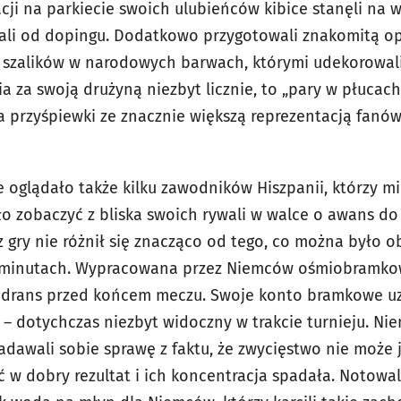
ji na parkiecie swoich ulubieńców kibice stanęli na w
wali od dopingu. Dodatkowo przygotowali znakomitą o
i szalików w narodowych barwach, którymi udekorowali
a za swoją drużyną niezbyt licznie, to „pary w płucach
a przyśpiewki ze znacznie większą reprezentacją fanów
oglądało także kilku zawodników Hiszpanii, którzy mie
ło zobaczyć z bliska swoich rywali w walce o awans d
z gry nie różnił się znacząco od tego, co można było
u minutach. Wypracowana przez Niemców ośmiobramk
adrans przed końcem meczu. Swoje konto bramkowe uz
 dotychczas niezbyt widoczny w trakcie turnieju. Niem
 zadawali sobie sprawę z faktu, że zwycięstwo nie może 
ć w dobry rezultat i ich koncentracja spadała. Notowal