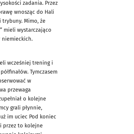
ysokości zadania. Przez
prawę wnosząc do Hali
 trybuny. Mimo, że
” mieli wystarczająco
 niemieckich.
li wcześniej trening i
o półfinałów. Tymczasem
 obserwować w
owa przewaga
upełniał o kolejne
cy grali płynnie,
już im uciec Pod koniec
i przez to kolejne