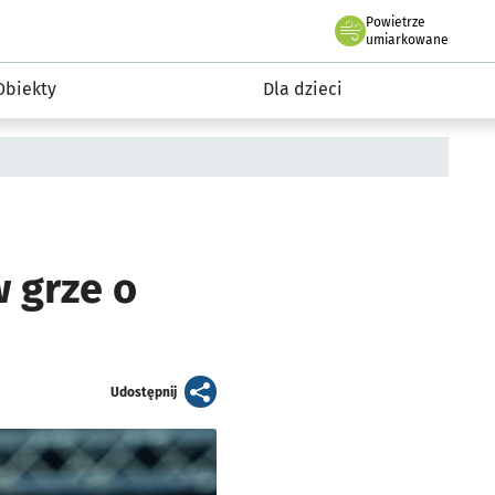
Powietrze
we Wrocławiu
i rekreacja
umiarkowane
Obiekty
Dla dzieci
 grze o
artykuł
Udostępnij