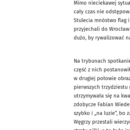
Mimo nieciekawej sytuac
cały czas nie odstępo
Stulecia mnóstwo flag 
przyjechali do Wrocławi
dużo, by rywalizować n
Na trybunach spotkanie 
część z nich postanowi
w drugiej połowie obra
pierwszych trzydziest
utrzymywała się na kw
zdobycze Fabian Wiede –
szybko i „na luzie”, bo
Węgrzy przestali wierzy