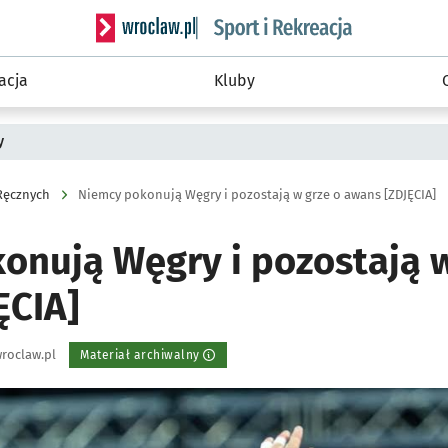
Serwis informacyjny wroclaw.pl podserwis: Sport 
acja
Kluby
y
 Ręcznych
Niemcy pokonują Węgry i pozostają w grze o awans [ZDJĘCIA]
onują Węgry i pozostają w
ĘCIA]
roclaw.pl
Materiał archiwalny