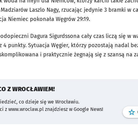
 jak woda na młyn dla Niemców, którzy karcili takie za
r Madziarów Laszlo Nagy, rzucając jedynie 3 bramki w 
cja Niemiec pokonała Węgrów 29:19.
podopieczni Dagura Sigurdssona cały czas liczą się w 
z 4 punkty. Sytuacja Węgier, którzy pozostają nadal b
skomplikowana i praktycznie żegnają się z szansą na z
CO Z WROCŁAWIEM!
wiedzieć, co dzieje się we Wrocławiu.
i z www.wroclaw.pl znajdziesz w Google News!