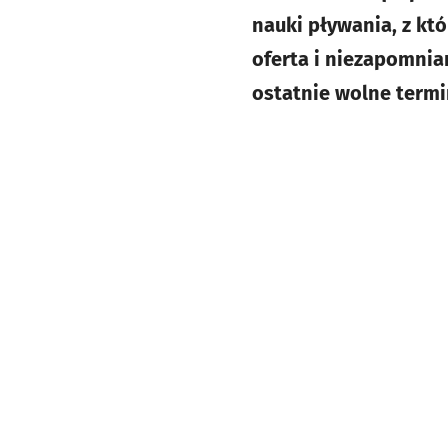
nauki pływania, z kt
oferta i niezapomnian
ostatnie wolne termi