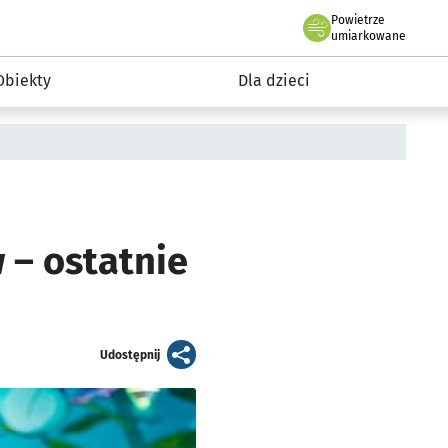
Powietrze
we Wrocławiu
i rekreacja
umiarkowane
Obiekty
Dla dzieci
– ostatnie
artykuł
Udostępnij