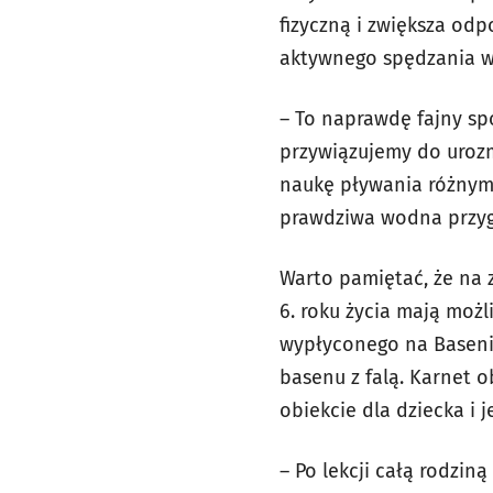
fizyczną i zwiększa od
aktywnego spędzania w
– To naprawdę fajny sp
przywiązujemy do uroz
naukę pływania różnymi
prawdziwa wodna przyg
Warto pamiętać, że na 
6. roku życia mają moż
wypłyconego na Basenie
basenu z falą. Karnet o
obiekcie dla dziecka i j
– Po lekcji całą rodzin