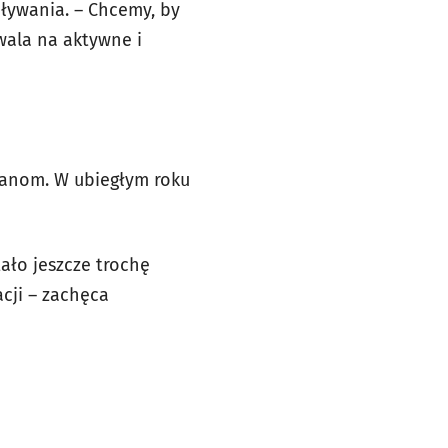
pływania. – Chcemy, by
wala na aktywne i
ianom. W ubiegłym roku
tało jeszcze trochę
cji – zachęca