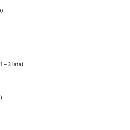
30
 – 3 lata)
t)