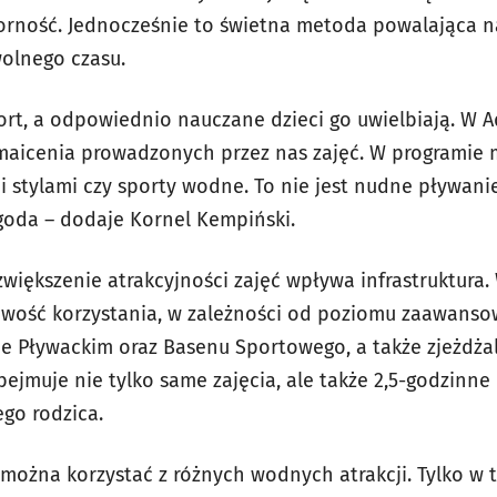
porność. Jednocześnie to świetna metoda powalająca 
olnego czasu.
ort, a odpowiednio nauczane dzieci go uwielbiają. W
maicenia prowadzonych przez nas zajęć. W programie
 stylami czy sporty wodne. To nie jest nudne pływanie
oda – dodaje Kornel Kempiński.
zwiększenie atrakcyjności zajęć wpływa infrastruktura
liwość korzystania, w zależności od poziomu zaawansow
 Pływackim oraz Basenu Sportowego, a także zjeżdżalni
bejmuje nie tylko same zajęcia, ale także 2,5-godzinn
ego rodzica.
ą można korzystać z różnych wodnych atrakcji. Tylko w