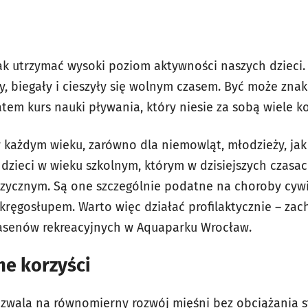
jak utrzymać wysoki poziom aktywności naszych dzieci
y, biegały i cieszyły się wolnym czasem. Być może zna
em kurs nauki pływania, który niesie za sobą wiele ko
 każdym wieku, zarówno dla niemowląt, młodzieży, jak 
 dzieci w wieku szkolnym, którym w dzisiejszych czas
izycznym. Są one szczególnie podatne na choroby cywil
 kręgosłupem. Warto więc działać profilaktycznie – za
asenów rekreacyjnych w Aquaparku Wrocław.
me korzyści
zwala na równomierny rozwój mięśni bez obciążania 