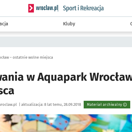
Serwis informacyjny wroclaw.pl podserwis: Sport 
acja
Kluby
a
cław – ostatnie wolne miejsca
ania w Aquapark Wrocław 
sca
roclaw.pl
|
aktualizacja:
8 lat temu, 28.09.2018
Materiał archiwalny