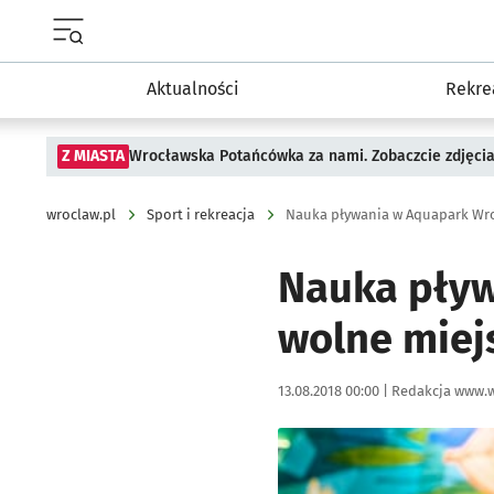
Menu główne portalu wroclaw.pl
Aktualności
Rekre
Z MIASTA
Wrocławska Potańcówka za nami. Zobaczcie zdjęci
wroclaw.pl
Sport i rekreacja
Nauka pływania w Aquapark Wro
Nauka pływ
wolne miej
Data publikacji:
Autor:
13.08.2018 00:00 |
Redakcja www.w
Kliknij, aby powiększyć