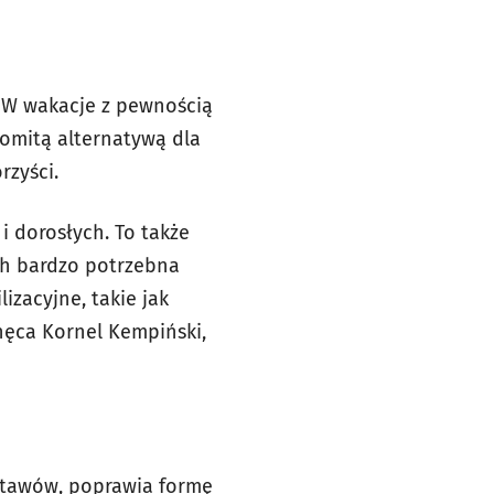
. W wakacje z pewnością
komitą alternatywą dla
rzyści.
i dorosłych. To także
ach bardzo potrzebna
izacyjne, takie jak
chęca Kornel Kempiński,
stawów, poprawia formę