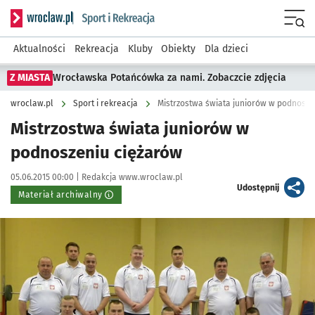
Serwis informacyjny wroclaw.pl podserwis: Sport i rekreacja
Menu
Aktualności
Rekreacja
Kluby
Obiekty
Dla dzieci
Z MIASTA
Wrocławska Potańcówka za nami. Zobaczcie zdjęcia
wroclaw.pl
Sport i rekreacja
Mistrzostwa świata juniorów w podnosze
Mistrzostwa świata juniorów w
podnoszeniu ciężarów
Data publikacji:
Autor:
05.06.2015 00:00 |
Redakcja www.wroclaw.pl
artykuł
Udostępnij
Materiał archiwalny
Kliknij, aby powiększyć