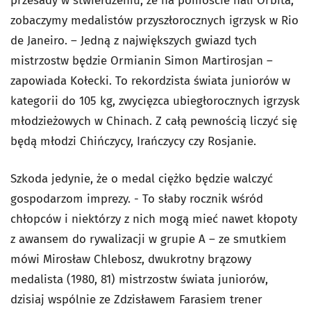
przesady w stwierdzeniu, że na pomoście hali Orbita,
zobaczymy medalistów przyszłorocznych igrzysk w Rio
de Janeiro. – Jedną z największych gwiazd tych
mistrzostw będzie Ormianin Simon Martirosjan –
zapowiada Kołecki. To rekordzista świata juniorów w
kategorii do 105 kg, zwycięzca ubiegłorocznych igrzysk
młodzieżowych w Chinach. Z całą pewnością liczyć się
będą młodzi Chińczycy, Irańczycy czy Rosjanie.
Szkoda jedynie, że o medal ciężko będzie walczyć
gospodarzom imprezy. - To słaby rocznik wśród
chłopców i niektórzy z nich mogą mieć nawet kłopoty
z awansem do rywalizacji w grupie A – ze smutkiem
mówi Mirosław Chlebosz, dwukrotny brązowy
medalista (1980, 81) mistrzostw świata juniorów,
dzisiaj wspólnie ze Zdzisławem Farasiem trener