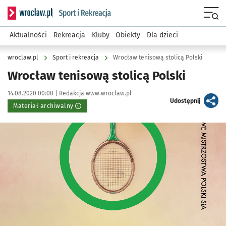
Serwis informacyjny wroclaw.pl podserwis: Sport i rekreacja
Menu
Aktualności
Rekreacja
Kluby
Obiekty
Dla dzieci
wroclaw.pl
Sport i rekreacja
Wrocław tenisową stolicą Polski
Wrocław tenisową stolicą Polski
Data publikacji:
Autor:
14.08.2020 00:00 |
Redakcja www.wroclaw.pl
artykuł
Udostępnij
Materiał archiwalny
Kliknij, aby powiększyć