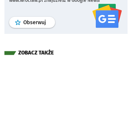
www.wroclaw.pl znajdziesz w Google News!
profil
google news
serwisu wroclaw
Obserwuj
ZOBACZ TAKŻE