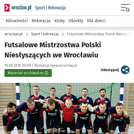
Serwis informacyjny wroclaw.pl podserwis: Sport i rekreacja
Menu
Aktualności
Rekreacja
Kluby
Obiekty
Dla dzieci
wroclaw.pl
Sport i rekreacja
Futsalowe Mistrzostwa Polski Niesłyszą
Futsalowe Mistrzostwa Polski
Niesłyszących we Wrocławiu
Data publikacji:
Autor:
19.09.2018 00:00 |
Redakcja www.wroclaw.pl
artykuł
Udostępnij
Materiał archiwalny
Kliknij, aby powiększyć