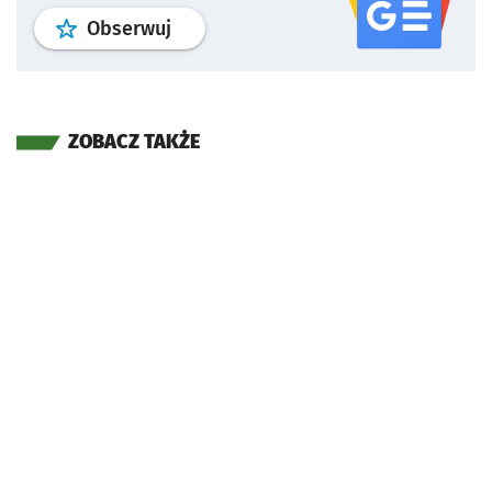
profil
google news
serwisu wroclaw
Obserwuj
ZOBACZ TAKŻE