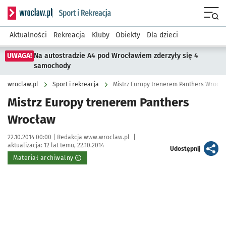
Serwis informacyjny wroclaw.pl podserwis: Sport i rekreacja
Menu
Aktualności
Rekreacja
Kluby
Obiekty
Dla dzieci
UWAGA!
Na autostradzie A4 pod Wrocławiem zderzyły się 4
samochody
wroclaw.pl
Sport i rekreacja
Mistrz Europy trenerem Panthers Wrocł
Mistrz Europy trenerem Panthers
Wrocław
Data publikacji:
Autor:
22.10.2014 00:00 |
Redakcja www.wroclaw.pl
|
aktualizacja:
12 lat temu, 22.10.2014
artykuł
Udostępnij
Materiał archiwalny
Kliknij, aby powiększyć