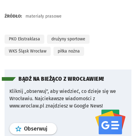
ŹRÓDŁO:
materiały prasowe
PKO Ekstraklasa
drużyny sportowe
WKS Śląsk Wrocław
piłka nożna
BĄDŹ NA BIEŻĄCO Z WROCŁAWIEM!
Kliknij „obserwuj”, aby wiedzieć, co dzieje się we
Wrocławiu.
Najciekawsze wiadomości z
www.wroclaw.pl znajdziesz w Google News!
profil
google news
serwisu wroclaw
Obserwuj