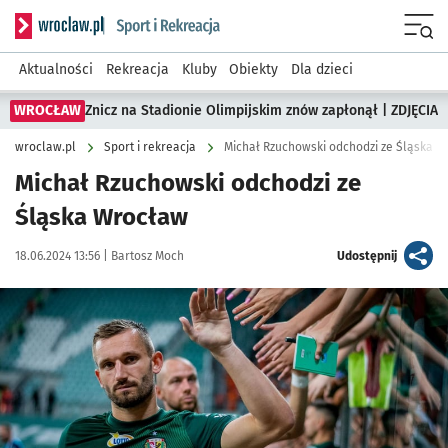
Serwis informacyjny wroclaw.pl podserwis: Sport i rekreacja
Menu
Aktualności
Rekreacja
Kluby
Obiekty
Dla dzieci
WROCŁAW
Znicz na Stadionie Olimpijskim znów zapłonął | ZDJĘCIA
wroclaw.pl
Sport i rekreacja
Michał Rzuchowski odchodzi ze Śląska 
Michał Rzuchowski odchodzi ze
Śląska Wrocław
Data publikacji:
Autor:
artykuł
18.06.2024 13:56 |
Bartosz Moch
Udostępnij
Kliknij, aby powiększyć