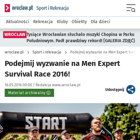
Serwis informacyjny wroclaw.pl podserwis: Sport i rekreacja
Menu
Aktualności
Rekreacja
Kluby
Obiekty
Dla dzieci
WROCŁAW
Tysiące Wrocławian słuchało muzyki Chopina w Parku
Południowym. Padł prawdziwy rekord! [GALERIA ZDJĘĆ}
wroclaw.pl
Sport i rekreacja
Podejmij wyzwanie na Men Expert Surviva
Podejmij wyzwanie na Men Expert
Survival Race 2016!
Data publikacji:
Autor:
16.05.2016 00:00 |
Redakcja www.wroclaw.pl
artykuł
Udostępnij
Materiał archiwalny
Kliknij, aby powiększyć