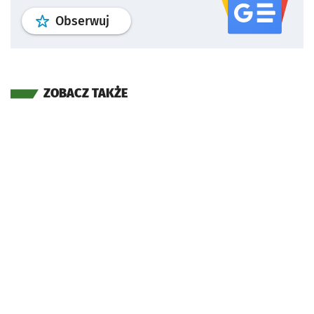
profil
google news
serwisu wroclaw
Obserwuj
ZOBACZ TAKŻE