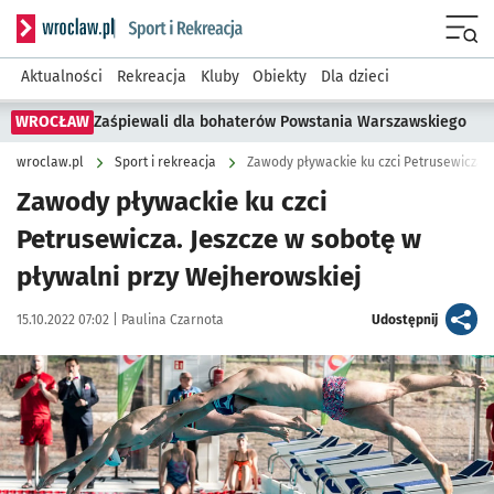
Serwis informacyjny wroclaw.pl podserwis: Sport i rekreacja
Menu
Aktualności
Rekreacja
Kluby
Obiekty
Dla dzieci
WROCŁAW
Zaśpiewali dla bohaterów Powstania Warszawskiego
wroclaw.pl
Sport i rekreacja
Zawody pływackie ku czci
Petrusewicza. Jeszcze w sobotę w
pływalni przy Wejherowskiej
Data publikacji:
Autor:
artykuł
15.10.2022 07:02 |
Paulina Czarnota
Udostępnij
Kliknij, aby powiększyć