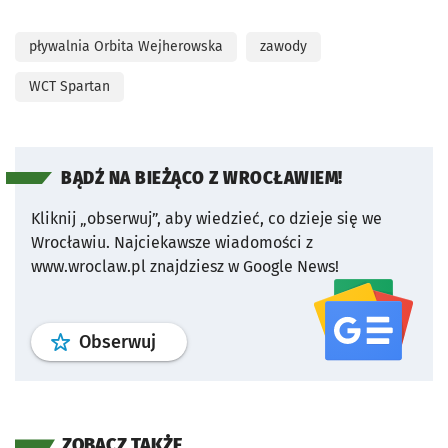
pływalnia Orbita Wejherowska
zawody
WCT Spartan
BĄDŹ NA BIEŻĄCO Z WROCŁAWIEM!
Kliknij „obserwuj”, aby wiedzieć, co dzieje się we
Wrocławiu.
Najciekawsze wiadomości z
www.wroclaw.pl znajdziesz w Google News!
profil
google news
serwisu wroclaw
Obserwuj
ZOBACZ TAKŻE