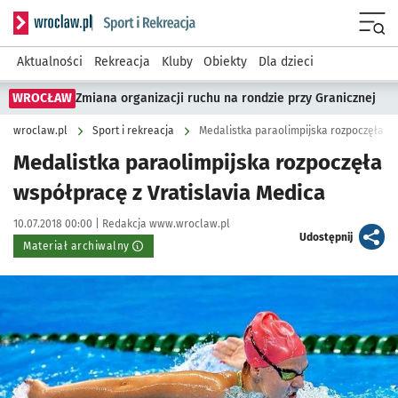
Serwis informacyjny wroclaw.pl podserwis: Sport i rekreacja
Menu
Aktualności
Rekreacja
Kluby
Obiekty
Dla dzieci
WROCŁAW
Zmiana organizacji ruchu na rondzie przy Granicznej
wroclaw.pl
Sport i rekreacja
Medalistka paraolimpijska rozpoczęła ws
Medalistka paraolimpijska rozpoczęła
współpracę z Vratislavia Medica
Data publikacji:
Autor:
10.07.2018 00:00 |
Redakcja www.wroclaw.pl
artykuł
Udostępnij
Materiał archiwalny
Kliknij, aby powiększyć