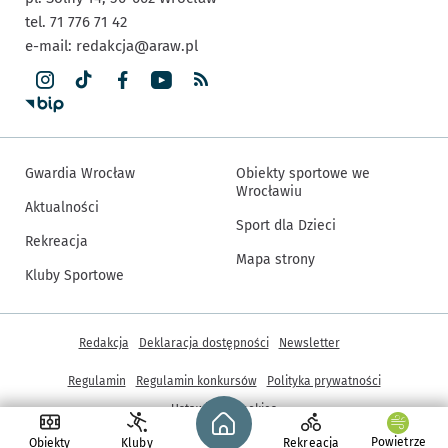
tel. 71 776 71 42
e-mail:
redakcja@araw.pl
Gwardia Wrocław
Obiekty sportowe we
Wrocławiu
Aktualności
Sport dla Dzieci
Rekreacja
Mapa strony
Kluby Sportowe
Inne informacje
Redakcja
Deklaracja dostępności
Newsletter
Regulamin
Regulamin konkursów
Polityka prywatności
Strona główna - wroclaw.pl
Ustawienia cookies
Powietrze
Obiekty
Kluby
Rekreacja
© Copyright 2005-2026, ARAW S.A., Gmina Wrocław