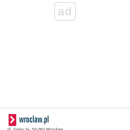
ad
pl. Solny 14,
50-062
Wrocław