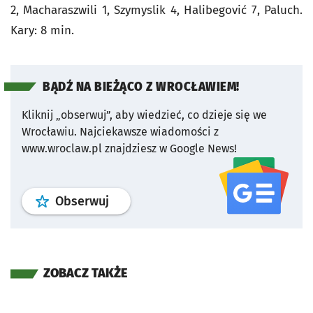
2, Macharaszwili 1, Szymyslik 4, Halibegović 7, Paluch.
Kary: 8 min.
BĄDŹ NA BIEŻĄCO Z WROCŁAWIEM!
Kliknij „obserwuj”, aby wiedzieć, co dzieje się we
Wrocławiu.
Najciekawsze wiadomości z
www.wroclaw.pl znajdziesz w Google News!
profil
google news
serwisu wroclaw
Obserwuj
ZOBACZ TAKŻE