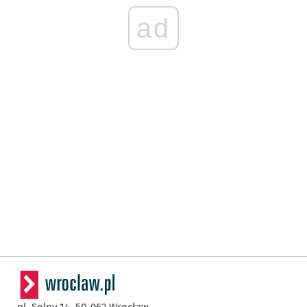
ad
pl. Solny 14,
50-062
Wrocław