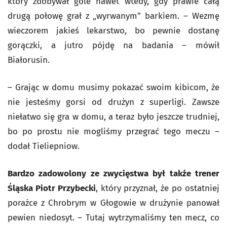
który zdobywał gole nawet wtedy, gdy prawie całą
drugą połowę grał z „wyrwanym” barkiem. – Wezmę
wieczorem jakieś lekarstwo, bo pewnie dostanę
gorączki, a jutro pójdę na badania – mówił
Białorusin.
– Grając w domu musimy pokazać swoim kibicom, że
nie jesteśmy gorsi od drużyn z superligi. Zawsze
niełatwo się gra w domu, a teraz było jeszcze trudniej,
bo po prostu nie mogliśmy przegrać tego meczu –
dodał Tieliepniow.
Bardzo zadowolony ze zwycięstwa był także trener
Śląska Piotr Przybecki
, który przyznał, że po ostatniej
porażce z Chrobrym w Głogowie w drużynie panował
pewien niedosyt. – Tutaj wytrzymaliśmy ten mecz, co