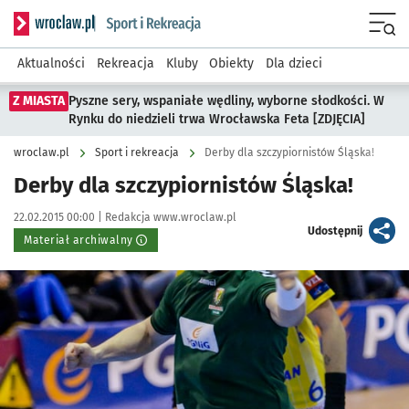
Serwis informacyjny wroclaw.pl podserwis: Sport i rekreacja
Menu
Aktualności
Rekreacja
Kluby
Obiekty
Dla dzieci
Z MIASTA
Pyszne sery, wspaniałe wędliny, wyborne słodkości. W
Rynku do niedzieli trwa Wrocławska Feta [ZDJĘCIA]
wroclaw.pl
Sport i rekreacja
Derby dla szczypiornistów Śląska!
Derby dla szczypiornistów Śląska!
Data publikacji:
Autor:
22.02.2015 00:00 |
Redakcja www.wroclaw.pl
artykuł
Udostępnij
Materiał archiwalny
Kliknij, aby powiększyć