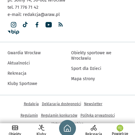
tel. 71 776 71 42
e-mail:
redakcja@araw.pl
Gwardia Wrocław
Obiekty sportowe we
Wrocławiu
Aktualności
Sport dla Dzieci
Rekreacja
Mapa strony
Kluby Sportowe
Inne informacje
Redakcja
Deklaracja dostępności
Newsletter
Regulamin
Regulamin konkursów
Polityka prywatności
Strona główna - wroclaw.pl
Ustawienia cookies
Powietrze
Obiekty
Kluby
Rekreacja