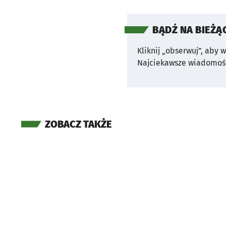
BĄDŹ NA BIEŻĄ
Kliknij „obserwuj”, aby 
Najciekawsze wiadomośc
ZOBACZ TAKŻE