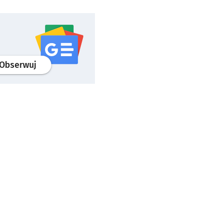
profil
google news
serwisu wroclaw.pl
Obserwuj