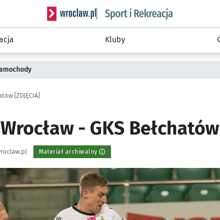
Serwis informacyjny wroclaw.pl podserwis: Sport 
acja
Kluby
 samochody
atów [ZDJĘCIA]
 Wrocław - GKS Bełchatów 
roclaw.pl
Materiał archiwalny
ię