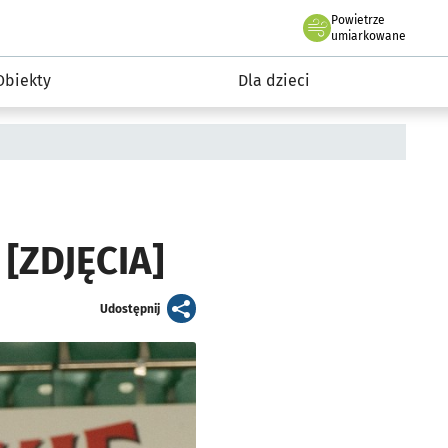
Powietrze
we Wrocławiu
i rekreacja
umiarkowane
Obiekty
Dla dzieci
[ZDJĘCIA]
artykuł
Udostępnij