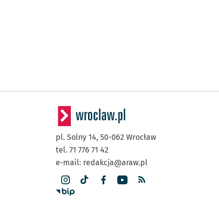
pl. Solny 14,
50-062
Wrocław
tel. 71 776 71 42
e-mail:
redakcja@araw.pl