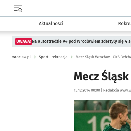
Menu główne portalu wroclaw.pl
Aktualności
Rekre
UWAGA!
Na autostradzie A4 pod Wrocławiem zderzyły się 4
wroclaw.pl
Sport i rekreacja
Mecz Śląsk Wrocław - GKS Bełch
Mecz Śląsk
Data publikacji:
Autor:
15.12.2014 00:00 |
Redakcja www.w
Kliknij, aby zobaczyć galer
Kliknij, aby powiększyć