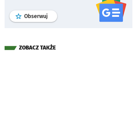
profil
google news
serwisu wroclaw
Obserwuj
ZOBACZ TAKŻE