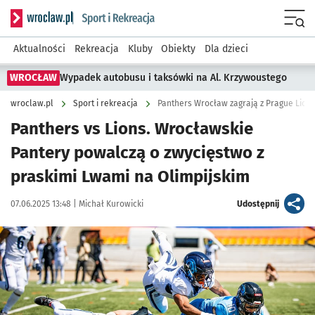
Serwis informacyjny wroclaw.pl podserwis: Sport i rekreacja
Menu
Aktualności
Rekreacja
Kluby
Obiekty
Dla dzieci
WROCŁAW
Wypadek autobusu i taksówki na Al. Krzywoustego
wroclaw.pl
Sport i rekreacja
Panthers Wrocław zagrają z Prague Lions
Panthers vs Lions. Wrocławskie
Pantery powalczą o zwycięstwo z
praskimi Lwami na Olimpijskim
Data publikacji:
Autor:
artykuł
07.06.2025 13:48 |
Michał Kurowicki
Udostępnij
Kliknij, aby powiększyć