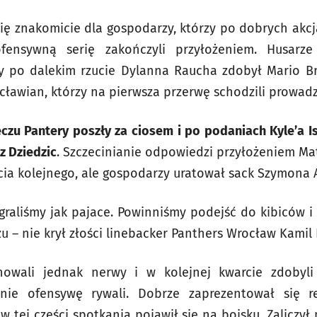
ię znakomicie dla gospodarzy, którzy po dobrych ak
fensywną serię zakończyli przyłożeniem. Husarze
ty po dalekim rzucie Dylanna Raucha zdobył Mario 
cławian, którzy na pierwsza przerwę schodzili prowadz
czu Pantery poszły za ciosem i po podaniach Kyle’a I
z Dziedzic
. Szczecinianie odpowiedzi przyłożeniem Ma
bycia kolejnego, ale gospodarzy uratował sack Szymona
agraliśmy jak pajace. Powinniśmy podejść do kibiców i 
 – nie krył złości linebacker Panthers Wrocław Kamil 
nowali jednak nerwy i w kolejnej kwarcie zdobyli
śnie ofensywę rywali. Dobrze zaprezentował się r
 w tej części spotkania pojawił się na boisku. Zaliczy