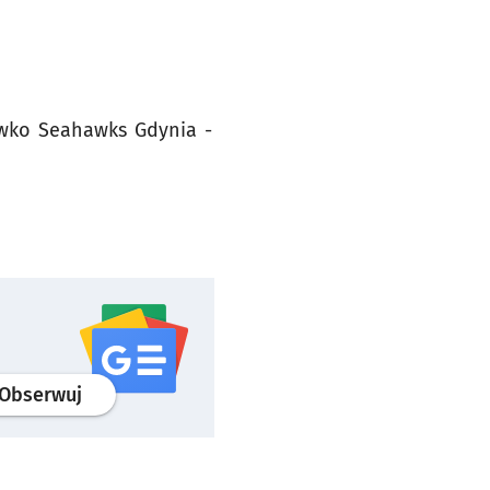
ciwko Seahawks Gdynia -
profil
google news
serwisu wroclaw.pl
Obserwuj