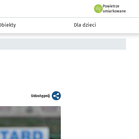
Powietrze
we Wrocławiu
i rekreacja
umiarkowane
Obiekty
Dla dzieci
artykuł
Udostępnij