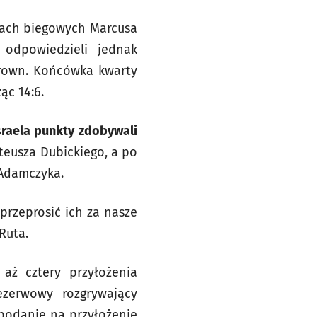
cjach biegowych Marcusa
 odpowiedzieli jednak
Brown. Końcówka kwarty
ąc 14:6.
sraela punkty zdobywali
teusza Dubickiego, a po
 Adamczyka.
przeprosić ich za nasze
Ruta.
 aż cztery przyłożenia
ezerwowy rozgrywający
ł podanie na przyłożenie