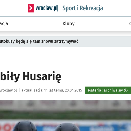
Serwis informacyjny wroclaw.pl podserwis: Sport 
acja
Kluby
 Autobusy będą się tam znowu zatrzymywać
biły Husarię
roclaw.pl
|
aktualizacja:
11 lat temu, 20.04.2015
Materiał archiwalny