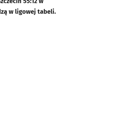
zczecin 55:12 w
ą w ligowej tabeli.