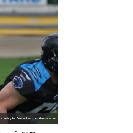
 z rzędu / fot. facebook.com/PanthersWroclaw