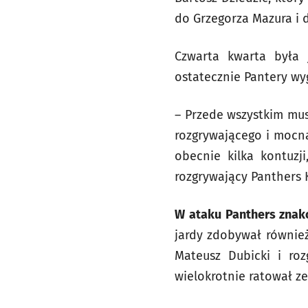
do Grzegorza Mazura i 
Czwarta kwarta była j
ostatecznie Pantery wyg
– Przede wszystkim mus
rozgrywającego i mocną
obecnie kilka kontuzj
rozgrywający Panthers K
W ataku Panthers znak
jardy zdobywał również
Mateusz Dubicki i ro
wielokrotnie ratował z