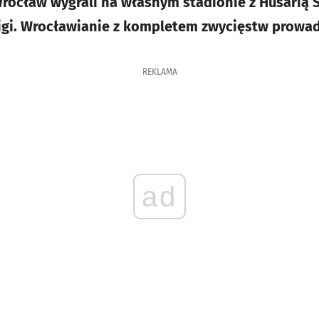
Wrocław wygrali na własnym stadionie z Husarią S
ligi. Wrocławianie z kompletem zwycięstw prowadz
REKLAMA
ad