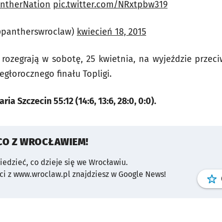
ntherNation
pic.twitter.com/NRxtpbw319
@pantherswroclaw)
kwiecień 18, 2015
rozegrają w sobotę, 25 kwietnia, na wyjeździe prze
głorocznego finału Topligi.
a Szczecin 55:12 (14:6, 13:6, 28:0, 0:0).
CO Z WROCŁAWIEM!
wiedzieć, co dzieje się we Wrocławiu.
i z www.wroclaw.pl znajdziesz w Google News!