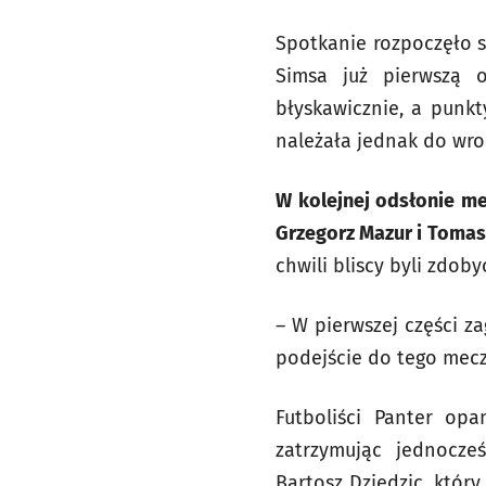
Spotkanie rozpoczęło s
Simsa już pierwszą o
błyskawicznie, a punk
należała jednak do wro
W kolejnej odsłonie me
Grzegorz Mazur i Tomas
chwili bliscy byli zdo
– W pierwszej części z
podejście do tego meczu
Futboliści Panter opa
zatrzymując jednocze
Bartosz Dziedzic, który