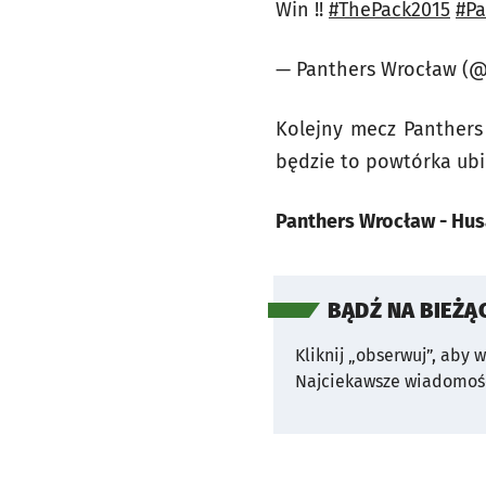
Win !!
#ThePack2015
#Pa
— Panthers Wrocław (
Kolejny mecz Panthers 
będzie to powtórka ubie
Panthers Wrocław - Husari
BĄDŹ NA BIEŻĄ
Kliknij „obserwuj”, aby 
Najciekawsze wiadomośc