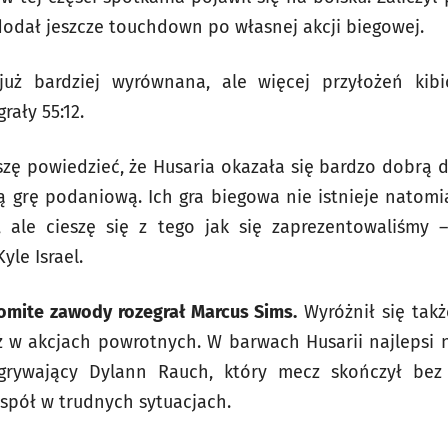
dodał jeszcze touchdown po własnej akcji biegowej.
uż bardziej wyrównana, ale więcej przyłożeń kibi
rały 55:12.
zę powiedzieć, że Husaria okazała się bardzo dobrą 
 grę podaniową. Ich gra biegowa nie istnieje natom
i, ale cieszę się z tego jak się zaprezentowaliśmy
yle Israel.
omite zawody rozegrał Marcus Sims.
Wyróżnił się takż
 w akcjach powrotnych. W barwach Husarii najlepsi n
zgrywający Dylann Rauch, który mecz skończył bez
espół w trudnych sytuacjach.