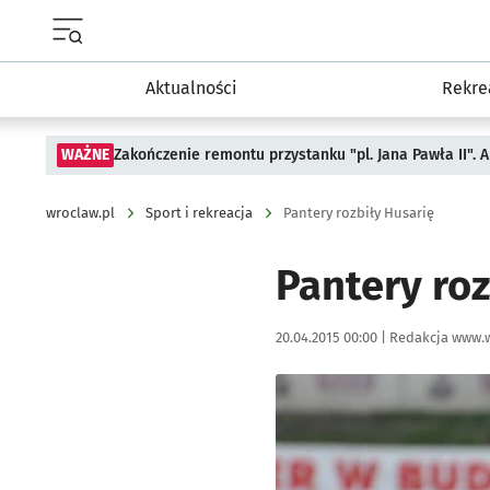
Menu główne portalu wroclaw.pl
Aktualności
Rekre
WAŻNE
Zakończenie remontu przystanku "pl. Jana Pawła II".
wroclaw.pl
Sport i rekreacja
Pantery rozbiły Husarię
Pantery roz
Data publikacji:
Autor:
20.04.2015 00:00 |
Redakcja www.w
Kliknij, aby powiększyć