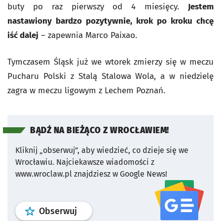
buty po raz pierwszy od 4 miesięcy.
Jestem
nastawiony bardzo pozytywnie, krok po kroku chcę
iść dalej
– zapewnia Marco Paixao.
Tymczasem Śląsk już we wtorek zmierzy się w meczu
Pucharu Polski z Stalą Stalowa Wola, a w niedzielę
zagra w meczu ligowym z Lechem Poznań.
BĄDŹ NA BIEŻĄCO Z WROCŁAWIEM!
Kliknij „obserwuj”, aby wiedzieć, co dzieje się we
Wrocławiu.
Najciekawsze wiadomości z
www.wroclaw.pl znajdziesz w Google News!
profil
google news
serwisu wroclaw
Obserwuj