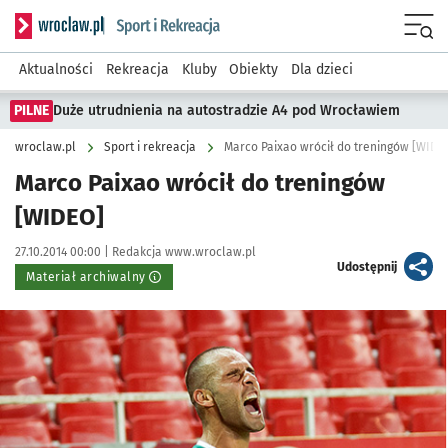
Serwis informacyjny wroclaw.pl podserwis: Sport i rekreacja
Menu
Aktualności
Rekreacja
Kluby
Obiekty
Dla dzieci
PILNE
Duże utrudnienia na autostradzie A4 pod Wrocławiem
wroclaw.pl
Sport i rekreacja
Marco Paixao wrócił do treningów [WIDE
Marco Paixao wrócił do treningów
[WIDEO]
Data publikacji:
Autor:
27.10.2014 00:00 |
Redakcja www.wroclaw.pl
artykuł
Udostępnij
Materiał archiwalny
Kliknij, aby powiększyć