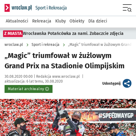
Serwis informacyjny wroclaw.pl podserwis: Sport i rekreacja
Menu
Aktualności
Rekreacja
Kluby
Obiekty
Dla dzieci
Z MIASTA
Wrocławska Potańcówka za nami. Zobaczcie zdjęcia
wroclaw.pl
Sport i rekreacja
„Magic” triumfował w żużlowym Grand Pri
„Magic” triumfował w żużlowym
Grand Prix na Stadionie Olimpijskim
Data publikacji:
Autor:
30.08.2020 00:00 |
Redakcja www.wroclaw.pl
|
aktualizacja:
6 lat temu, 30.08.2020
artykuł
Udostępnij
Materiał archiwalny
Kliknij, aby powiększyć