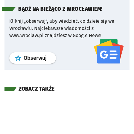
BĄDŹ NA BIEŻĄCO Z WROCŁAWIEM!
Kliknij „obserwuj”, aby wiedzieć, co dzieje się we
Wrocławiu.
Najciekawsze wiadomości z
www.wroclaw.pl znajdziesz w Google News!
profil
google news
serwisu wroclaw
Obserwuj
ZOBACZ TAKŻE