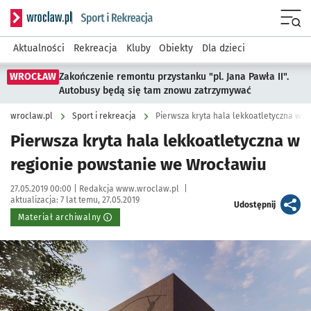
Serwis informacyjny wroclaw.pl podserwis: Sport i rekreacja
Menu
Aktualności
Rekreacja
Kluby
Obiekty
Dla dzieci
WROCŁAW
Zakończenie remontu przystanku "pl. Jana Pawła II".
Autobusy będą się tam znowu zatrzymywać
wroclaw.pl
Sport i rekreacja
Pierwsza kryta hala lekkoatletyczna w 
Pierwsza kryta hala lekkoatletyczna w
regionie powstanie we Wrocławiu
Data publikacji:
Autor:
27.05.2019 00:00 |
Redakcja www.wroclaw.pl
|
aktualizacja:
7 lat temu, 27.05.2019
artykuł
Udostępnij
Materiał archiwalny
Kliknij, aby powiększyć