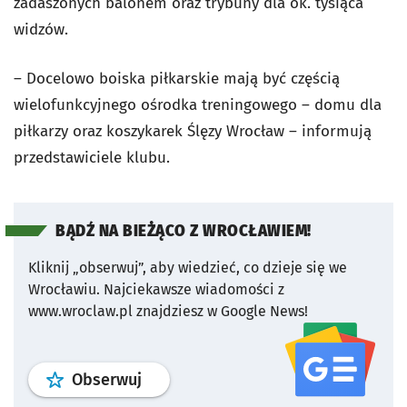
zadaszonych balonem oraz trybuny dla ok. tysiąca
widzów.
– Docelowo boiska piłkarskie mają być częścią
wielofunkcyjnego ośrodka treningowego – domu dla
piłkarzy oraz koszykarek Ślęzy Wrocław – informują
przedstawiciele klubu.
BĄDŹ NA BIEŻĄCO Z WROCŁAWIEM!
Kliknij „obserwuj”, aby wiedzieć, co dzieje się we
Wrocławiu.
Najciekawsze wiadomości z
www.wroclaw.pl znajdziesz w Google News!
profil
google news
serwisu wroclaw
Obserwuj