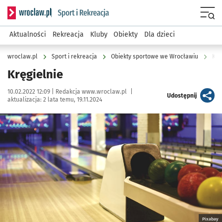
Serwis informacyjny wroclaw.pl podserwis: Sport i rekreacja
Menu
Aktualności
Rekreacja
Kluby
Obiekty
Dla dzieci
wroclaw.pl
Sport i rekreacja
Obiekty sportowe we Wrocławiu
Krę
Kręgielnie
Data publikacji:
Autor:
10.02.2022 12:09 |
Redakcja www.wroclaw.pl
|
artykuł
Udostępnij
aktualizacja:
2 lata temu, 19.11.2024
Kliknij, aby powiększyć
Pixabay