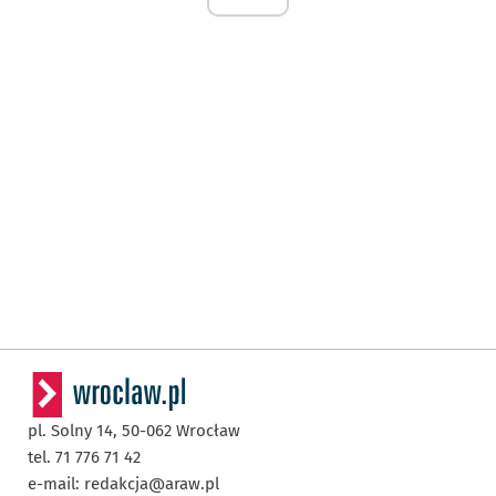
pl. Solny 14,
50-062
Wrocław
tel. 71 776 71 42
e-mail:
redakcja@araw.pl