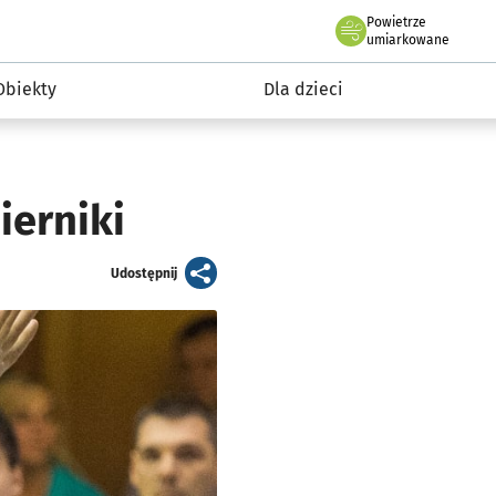
Powietrze
we Wrocławiu
i rekreacja
umiarkowane
Obiekty
Dla dzieci
ierniki
artykuł
Udostępnij