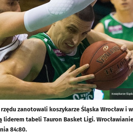
Koszykarze Śląsk
rzędu zanotowali koszykarze Śląska Wrocław i w
 liderem tabeli Tauron Basket Ligi. Wrocławian
unia 84:80.