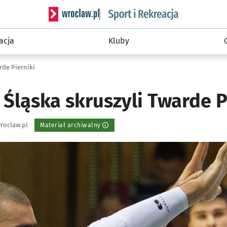
Serwis informacyjny wroclaw.pl podserwis: Sport 
acja
Kluby
rde Pierniki
Śląska skruszyli Twarde P
roclaw.pl
Materiał archiwalny