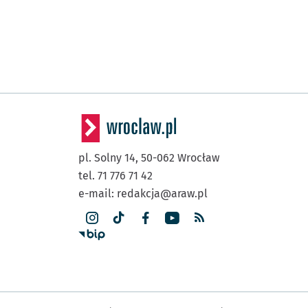
pl. Solny 14,
50-062
Wrocław
tel. 71 776 71 42
e-mail:
redakcja@araw.pl