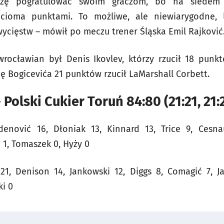
szę pogratulować swoim graczom, bo na siede
ięcioma punktami. To możliwe, ale niewiarygodne, 
ycięstw – mówił po meczu trener Śląska Emil Rajković
rocławian był Denis Ikovlev, którzy rzucił 18 punk
ę Bogicevića 21 punktów rzucił LaMarshall Corbett.
Polski Cukier Toruń 84:80 (21:21, 21:21
enović 16, Dłoniak 13, Kinnard 13, Trice 9, Cesnau
 1, Tomaszek 0, Hyży 0
 21, Denison 14, Jankowski 12, Diggs 8, Comagić 7, J
i 0