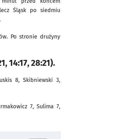
m minut przed końcem
lecz Śląsk po siedmiu
.
tów. Po stronie drużyny
, 14:17, 28:21).
skis 8, Skibniewski 3,
armakowicz 7, Sulima 7,