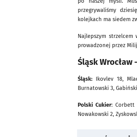
po naszej myśli. Mu
przegrywaliśmy dzies
kolejkach ma siedem zw
Najlepszym strzelcem w
prowadzonej przez Milij
Śląsk Wrocław - 
Śląsk:
Ikovlev 18, Mlad
Burnatowski 3, Gabiński
Polski Cukier
: Corbett
Nowakowski 2, Zyskowsk