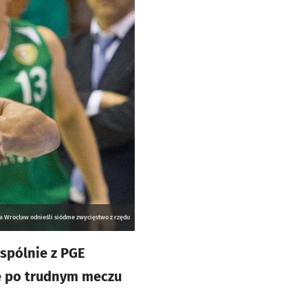
a Wrocław odnieśli siódme zwycięstwo z rzędu
spólnie z PGE
ie po trudnym meczu