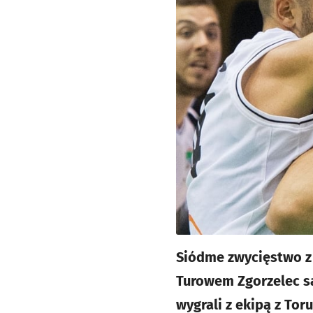
Siódme zwycięstwo z 
Turowem Zgorzelec są
wygrali z ekipą z Tor