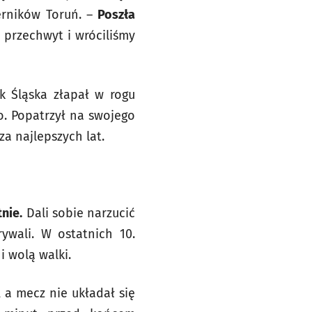
erników Toruń. –
Poszła
 przechwyt i wróciliśmy
k Śląska złapał w rogu
. Popatrzył na swojego
a najlepszych lat.
tnie.
Dali sobie narzucić
rywali. W ostatnich 10.
i wolą walki.
 a mecz nie układał się