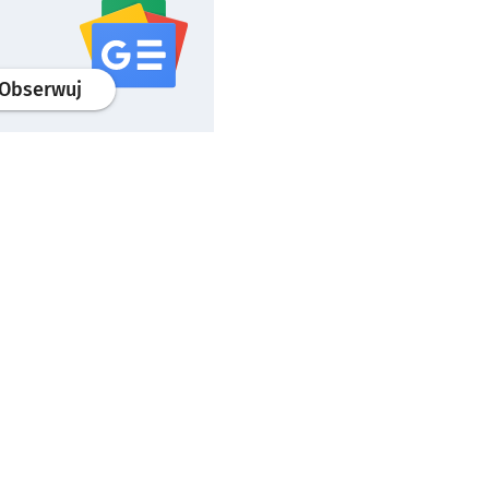
profil
google news
serwisu wroclaw.pl
Obserwuj