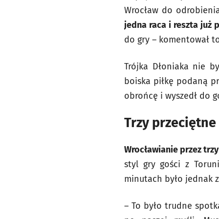
Wrocław do odrobienia
jedna raca i reszta już 
do gry – komentował to
Trójka Dłoniaka nie b
boiska piłkę podaną p
obrońcę i wyszedł do gó
Trzy przeciętn
Wrocławianie przez trzy 
styl gry gości z Torun
minutach było jednak z
– To było trudne spotk