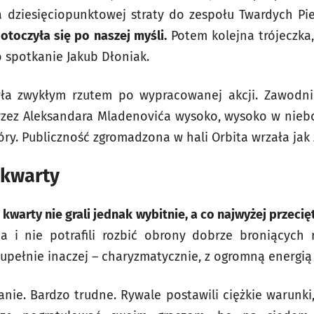
 dziesięciopunktowej straty do zespołu Twardych Pi
potoczyła się po naszej myśli.
Potem kolejna trójeczka,
 spotkanie Jakub Dłoniak.
yła zwykłym rzutem po wypracowanej akcji. Zawodni
rzez Aleksandara Mladenovića wysoko, wysoko w niebo
ry. Publiczność zgromadzona w hali Orbita wrzała jak z
e kwarty
kwarty nie grali jednak wybitnie, a co najwyżej przecię
ia i nie potrafili rozbić obrony dobrze broniących 
upełnie inaczej – charyzmatycznie, z ogromną energią 
anie. Bardzo trudne. Rywale postawili ciężkie warunki,