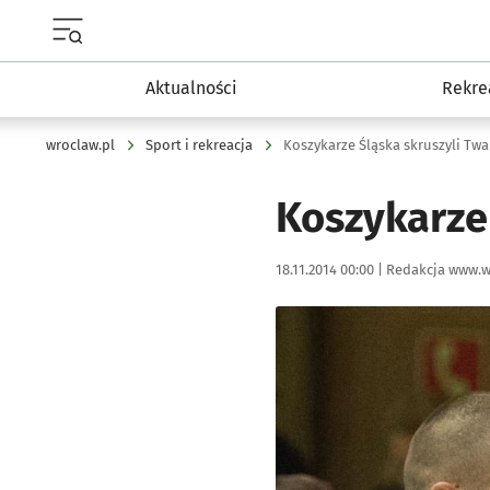
Menu główne portalu wroclaw.pl
Aktualności
Rekre
wroclaw.pl
Sport i rekreacja
Koszykarze Śląska skruszyli Twa
Koszykarze 
Data publikacji:
Autor:
18.11.2014 00:00 |
Redakcja www.w
Kliknij, aby powiększyć