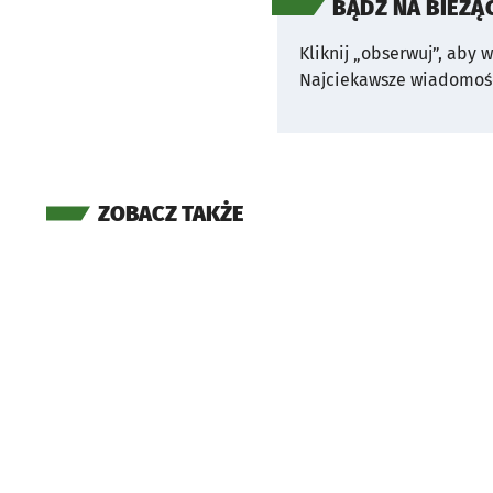
BĄDŹ NA BIEŻĄ
Kliknij „obserwuj”, aby 
Najciekawsze wiadomośc
ZOBACZ TAKŻE