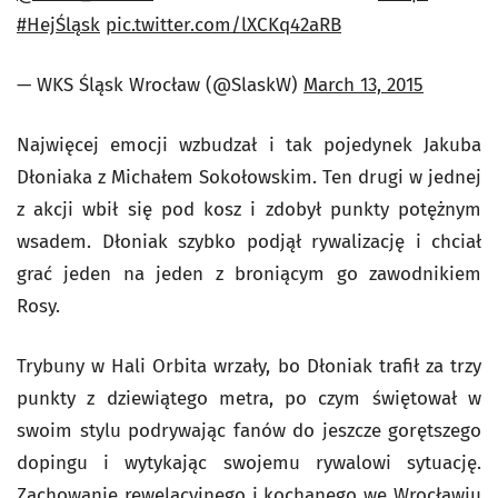
#HejŚląsk
pic.twitter.com/lXCKq42aRB
— WKS Śląsk Wrocław (@SlaskW)
March 13, 2015
Najwięcej emocji wzbudzał i tak pojedynek Jakuba
Dłoniaka z Michałem Sokołowskim. Ten drugi w jednej
z akcji wbił się pod kosz i zdobył punkty potężnym
wsadem. Dłoniak szybko podjął rywalizację i chciał
grać jeden na jeden z broniącym go zawodnikiem
Rosy.
Trybuny w Hali Orbita wrzały, bo Dłoniak trafił za trzy
punkty z dziewiątego metra, po czym świętował w
swoim stylu podrywając fanów do jeszcze gorętszego
dopingu i wytykając swojemu rywalowi sytuację.
Zachowanie rewelacyjnego i kochanego we Wrocławiu