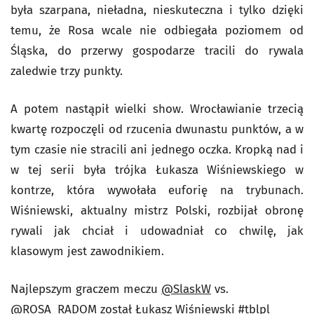
była szarpana, nieładna, nieskuteczna i tylko dzięki
temu, że Rosa wcale nie odbiegała poziomem od
Śląska, do przerwy gospodarze tracili do rywala
zaledwie trzy punkty.
A potem nastąpił wielki show. Wrocławianie trzecią
kwartę rozpoczęli od rzucenia dwunastu punktów, a w
tym czasie nie stracili ani jednego oczka. Kropką nad i
w tej serii była trójka Łukasza Wiśniewskiego w
kontrze, która wywołała euforię na trybunach.
Wiśniewski, aktualny mistrz Polski, rozbijał obronę
rywali jak chciał i udowadniał co chwilę, jak
klasowym jest zawodnikiem.
Najlepszym graczem meczu
@SlaskW
vs.
@ROSA_RADOM
został Łukasz Wiśniewski
#tblpl