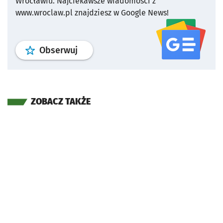
Wrocławiu.
Najciekawsze wiadomości z
www.wroclaw.pl znajdziesz w Google News!
profil
google news
serwisu wroclaw
Obserwuj
ZOBACZ TAKŻE