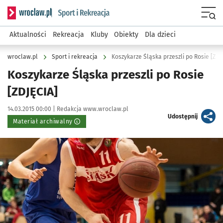
Serwis informacyjny wroclaw.pl podserwis: Sport i rekreacja
Menu
Aktualności
Rekreacja
Kluby
Obiekty
Dla dzieci
wroclaw.pl
Sport i rekreacja
Koszykarze Śląska przeszli po Rosie [ZDJ
Koszykarze Śląska przeszli po Rosie
[ZDJĘCIA]
Data publikacji:
Autor:
14.03.2015 00:00 |
Redakcja www.wroclaw.pl
artykuł
Udostępnij
Materiał archiwalny
Kliknij, aby powiększyć