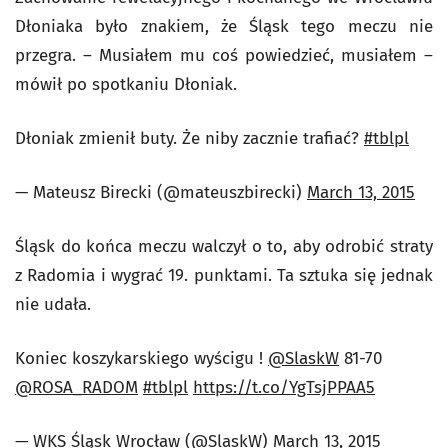
Dłoniaka było znakiem, że Śląsk tego meczu nie
przegra. – Musiałem mu coś powiedzieć, musiałem –
mówił po spotkaniu Dłoniak.
Dłoniak zmienił buty. Że niby zacznie trafiać?
#tblpl
— Mateusz Birecki (@mateuszbirecki)
March 13, 2015
Śląsk do końca meczu walczył o to, aby odrobić straty
z Radomia i wygrać 19. punktami. Ta sztuka się jednak
nie udała.
Koniec koszykarskiego wyścigu !
@SlaskW
81-70
@ROSA_RADOM
#tblpl
https://t.co/YgTsjPPAA5
— WKS Śląsk Wrocław (@SlaskW)
March 13, 2015