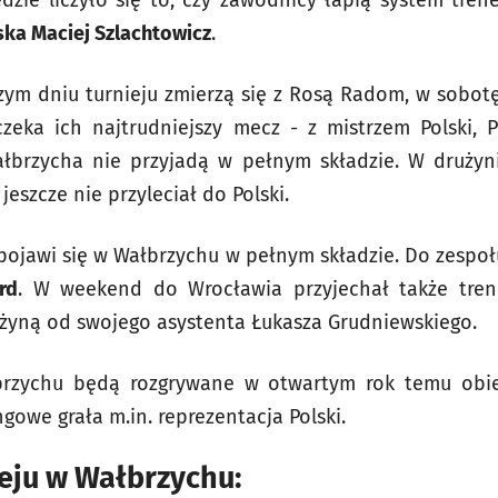
zie liczyło się to, czy zawodnicy łapią system tren
ka Maciej Szlachtowicz
.
ym dniu turnieju zmierzą się z Rosą Radom, w sobot
czeka ich najtrudniejszy mecz - z mistrzem Polski, 
ałbrzycha nie przyjadą w pełnym składzie. W druży
 jeszcze nie przyleciał do Polski.
 pojawi się w Wałbrzychu w pełnym składzie. Do zespoł
rd
. W weekend do Wrocławia przyjechał także tre
użyną od swojego asystenta Łukasza Grudniewskiego.
brzychu będą rozgrywane w otwartym rok temu obiek
gowe grała m.in. reprezentacja Polski.
eju w Wałbrzychu: