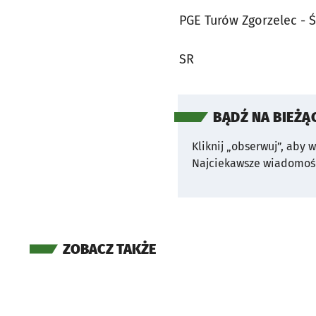
PGE Turów Zgorzelec - Ś
SR
BĄDŹ NA BIEŻĄ
Kliknij „obserwuj”, aby 
Najciekawsze wiadomośc
ZOBACZ TAKŻE