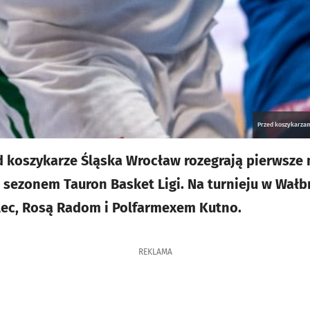
Przed koszykarzam
d koszykarze Śląska Wrocław rozegrają pierwsze
ę sezonem Tauron Basket Ligi. Na turnieju w Wałb
ec, Rosą Radom i Polfarmexem Kutno.
REKLAMA