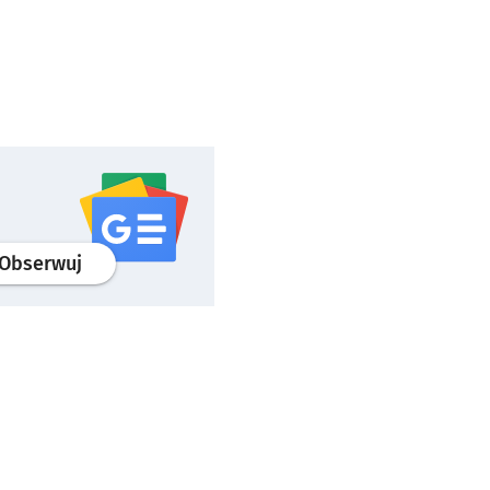
profil
google news
serwisu wroclaw.pl
Obserwuj