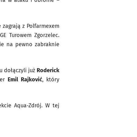
era w ataku i obronie –
ę zagrają z Polfarmexem
PGE Turowem Zgorzelec.
nie na pewno zabraknie
u dołączyli już
Roderick
ner
Emil Rajković
, który
cie Aqua-Zdrój. W tej