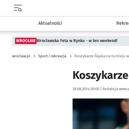
Menu główne portalu wroclaw.pl
Aktualności
Rekre
WROCŁAW
Wrocławska Feta w Rynku - w ten weekend!
wroclaw.pl
Sport i rekreacja
Koszykarze Śląska na turnieju 
Koszykarze
Data publikacji:
Autor:
28.08.2014 00:00 |
Redakcja www.w
Kliknij, aby powiększyć