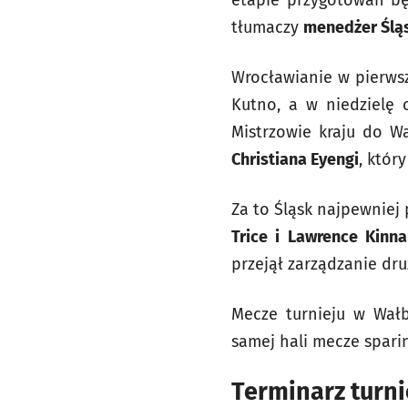
etapie przygotowań będ
tłumaczy
menedżer Śląs
Wrocławianie w pierwsz
Kutno, a w niedzielę 
Mistrzowie kraju do W
Christiana Eyengi
, który
Za to Śląsk najpewniej
Trice i Lawrence Kinna
przejął zarządzanie dr
Mecze turnieju w Wał
samej hali mecze sparin
Terminarz turni