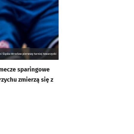
i Śląska Wrocław pierwszy turniej towarzyski
 mecze sparingowe
rzychu zmierzą się z