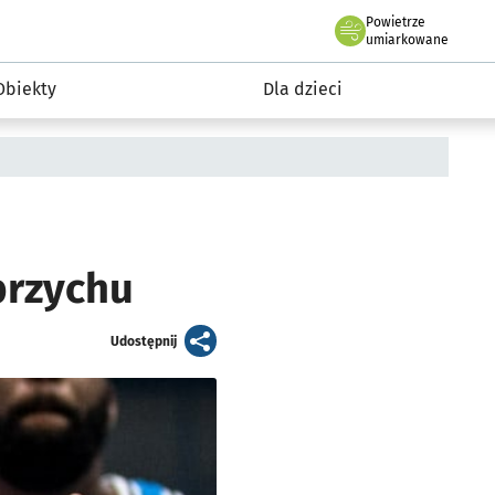
Powietrze
we Wrocławiu
i rekreacja
umiarkowane
Obiekty
Dla dzieci
brzychu
artykuł
Udostępnij