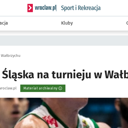
Serwis informacyjny wroclaw.pl podserwis: Sport 
acja
Kluby
w Wałbrzychu
 Śląska na turnieju w Wał
roclaw.pl
Materiał archiwalny