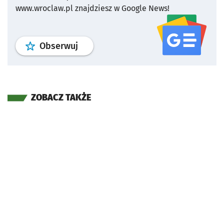
www.wroclaw.pl znajdziesz w Google News!
profil
google news
serwisu wroclaw
Obserwuj
ZOBACZ TAKŻE