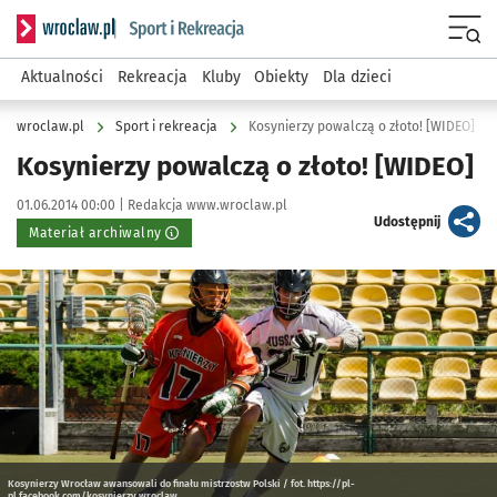
Serwis informacyjny wroclaw.pl podserwis: Sport i rekreacja
Menu
Aktualności
Rekreacja
Kluby
Obiekty
Dla dzieci
wroclaw.pl
Sport i rekreacja
Kosynierzy powalczą o złoto! [WIDEO]
Kosynierzy powalczą o złoto! [WIDEO]
Data publikacji:
Autor:
01.06.2014 00:00 |
Redakcja www.wroclaw.pl
artykuł
Udostępnij
Materiał archiwalny
Kliknij, aby powiększyć
Kosynierzy Wrocław awansowali do finału mistrzostw Polski / fot. https://pl-
pl.facebook.com/kosynierzy.wroclaw