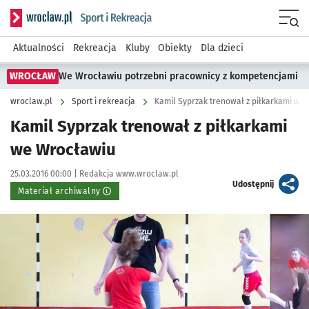
Serwis informacyjny wroclaw.pl podserwis: Sport i rekreacja
Menu
Aktualności
Rekreacja
Kluby
Obiekty
Dla dzieci
WROCŁAW
We Wrocławiu potrzebni pracownicy z kompetencjami
wroclaw.pl
Sport i rekreacja
Kamil Syprzak trenował z piłkarkami we
Kamil Syprzak trenował z piłkarkami
we Wrocławiu
Data publikacji:
Autor:
25.03.2016 00:00 |
Redakcja www.wroclaw.pl
artykuł
Udostępnij
Materiał archiwalny
Kliknij, aby powiększyć