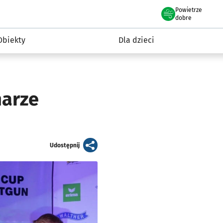
Powietrze
we Wrocławiu
i rekreacja
dobre
Obiekty
Dla dzieci
harze
artykuł
Udostępnij