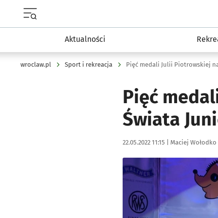
Menu główne portalu wroclaw.pl
Aktualności
Rekre
wroclaw.pl
Sport i rekreacja
Pięć medali Julii Piotrowskiej 
Pięć medali
Świata Jun
Data publikacji:
Autor:
22.05.2022 11:15 |
Maciej Wołodko
Kliknij, aby powiększyć