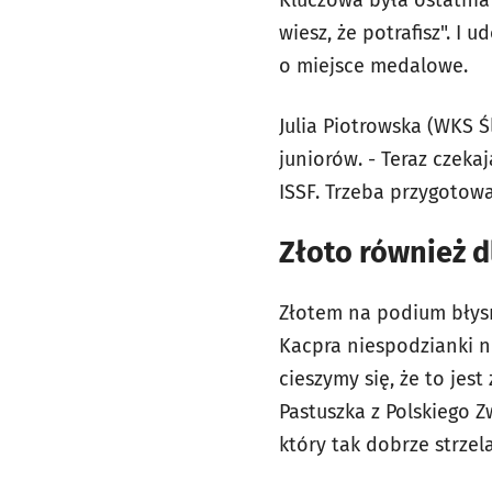
Kluczowa była ostatnia 
wiesz, że potrafisz". 
o miejsce medalowe.
Julia Piotrowska (WKS 
juniorów. - Teraz czeka
ISSF. Trzeba przygotowa
Złoto również d
Złotem na podium błysn
Kacpra niespodzianki nie
cieszymy się, że to jes
Pastuszka z Polskiego 
który tak dobrze strzela