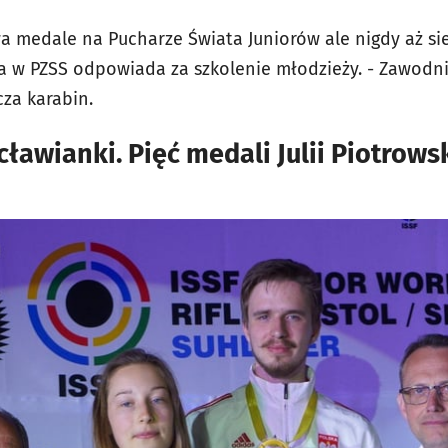
dwa medale na Pucharze Świata Juniorów ale nigdy aż s
ra w PZSS odpowiada za szkolenie młodzieży. - Zawod
cza karabin.
ławianki. Pięć medali Julii Piotrows