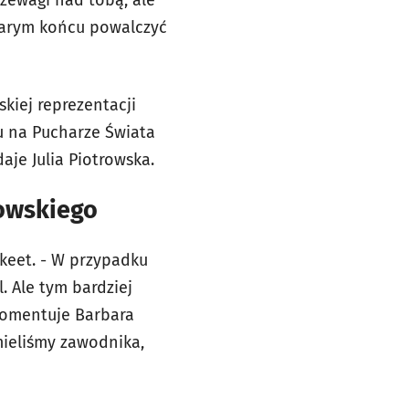
rzewagi nad tobą, ale
szarym końcu powalczyć
kiej reprezentacji
ku na Pucharze Świata
aje Julia Piotrowska.
nowskiego
skeet. - W przypadku
l. Ale tym bardziej
 komentuje Barbara
mieliśmy zawodnika,