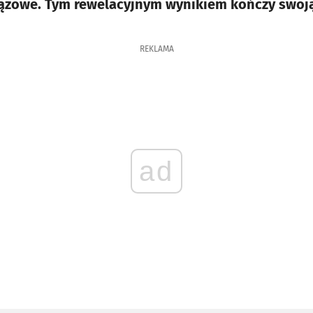
 brązowe. Tym rewelacyjnym wynikiem kończy swoją
REKLAMA
ad