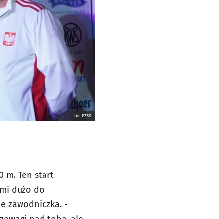
fot. PZSS
0 m. Ten start
 mi dużo do
je zawodniczka. -