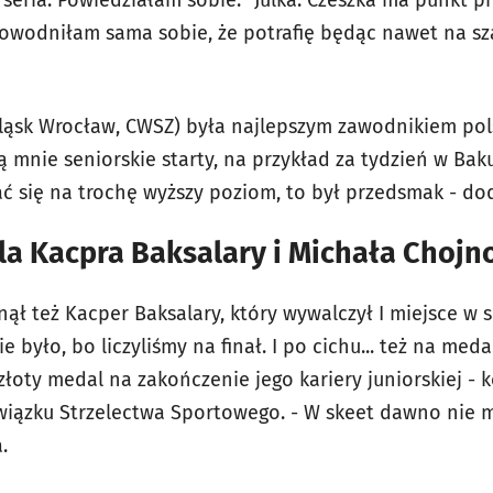
seria. Powiedziałam sobie: "Julka. Czeszka ma punkt p
I udowodniłam sama sobie, że potrafię będąc nawet na 
Śląsk Wrocław, CWSZ) była najlepszym zawodnikiem pols
ją mnie seniorskie starty, na przykład za tydzień w Ba
ć się na trochę wyższy poziom, to był przedsmak - dod
la Kacpra Baksalary i Michała Choj
ął też Kacper Baksalary, który wywalczył I miejsce w 
 było, bo liczyliśmy na finał. I po cichu... też na meda
t złoty medal na zakończenie jego kariery juniorskiej -
Związku Strzelectwa Sportowego. - W skeet dawno nie 
.