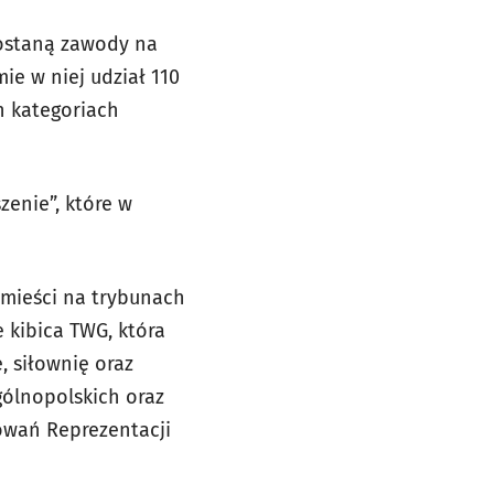
zostaną zawody na
ie w niej udział 110
h kategoriach
zenie”, które w
omieści na trybunach
 kibica TWG, która
, siłownię oraz
gólnopolskich oraz
owań Reprezentacji