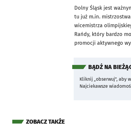
Dolny Śląsk jest ważny
tu już m.in. mistrzostw
wicemistrza olimpijski
Rańdy, który bardzo moc
promocji aktywnego wy
BĄDŹ NA BIEŻĄ
Kliknij „obserwuj”, aby 
Najciekawsze wiadomośc
ZOBACZ TAKŻE