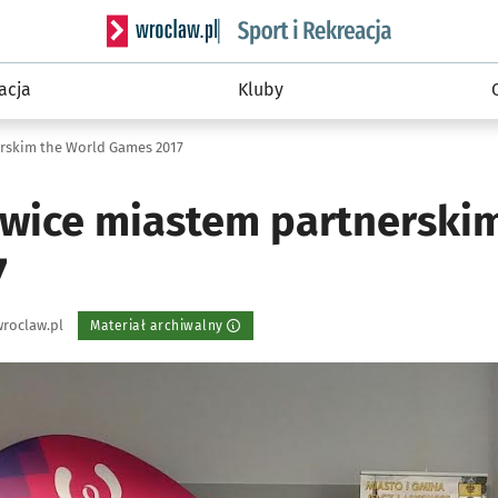
Serwis informacyjny wroclaw.pl podserwis: Sport 
acja
Kluby
erskim the World Games 2017
owice miastem partnerski
7
roclaw.pl
Materiał archiwalny