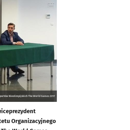
Sportów Nieolimpijskich The World Games 2017
wiceprezydent
tetu Organizacyjnego