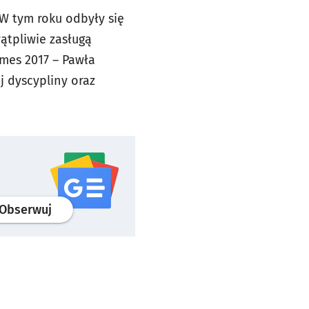
W tym roku odbyły się
wątpliwie zasługą
ames 2017 – Pawła
j dyscypliny oraz
profil
google news
serwisu wroclaw.pl
Obserwuj