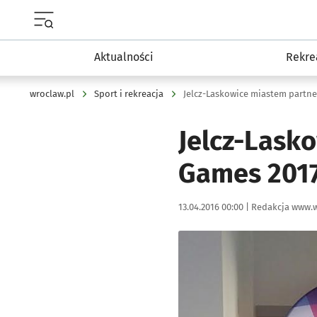
Menu główne portalu wroclaw.pl
Aktualności
Rekre
wroclaw.pl
Sport i rekreacja
Jelcz-Laskowice miastem partn
Jelcz-Lask
Games 201
Data publikacji:
Autor:
13.04.2016 00:00 |
Redakcja www.w
Kliknij, aby powiększyć