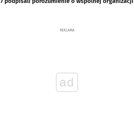
7 podpisali porozumienie o wspólnej organizacj
REKLAMA
ad