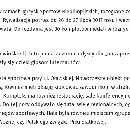
w ramach Igrzysk Sportów Nieolimpijskich, rozegrane 
 Rywalizacja potrwa od 26 do 27 lipca 2017 roku i weźm
iata. Do rozdania jest 30 kompletów medali w różnyc
wioślarskich to jedna z czterech dyscyplin „na zapros
zły się dzięki głosom internautów.
la sportowa przy ul. Oławskiej. Nowoczesny obiekt p
ą również mieli okazję kibicować zawodnikom w strefie
. Kompleks ma również restaurację, sale konferencyjne
 Do tej pory odbywało się tutaj wiele regionalnych, o
iejów sportowych. Hala była również miejscem zgrup
 Nożnej czy Polskiego Związku Piłki Siatkowej.