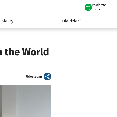
Powietrze
we Wrocławiu
i rekreacja
dobre
Obiekty
Dla dzieci
m the World
artykuł
Udostępnij