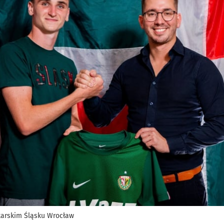
łkarskim Śląsku Wrocław