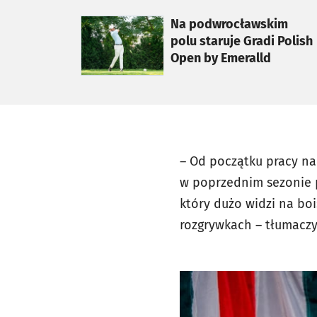
otworzy się w nowej karcie
Na podwrocławskim
polu staruje Gradi Polish
Open by Emeralld
– Od początku pracy na
w poprzednim sezonie p
który dużo widzi na boi
rozgrywkach – tłumaczy