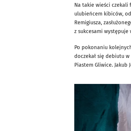
Na takie wieści czekali 
ulubieńcem kibiców, o
Remigiusza, zasłużoneg
z sukcesami występuje w
Po pokonaniu kolejnych
doczekał się debiutu w 
Piastem Gliwice. Jakub J