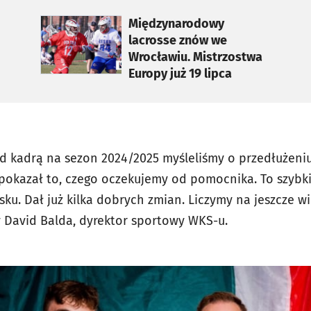
otworzy się w nowej karcie
Międzynarodowy
lacrosse znów we
Wrocławiu. Mistrzostwa
Europy już 19 lipca
d kadrą na sezon 2024/2025 myśleliśmy o przedłużeni
okazał to, czego oczekujemy od pomocnika. To szybki, 
sku. Dał już kilka dobrych zmian. Liczymy na jeszcze w
 David Balda, dyrektor sportowy WKS-u.