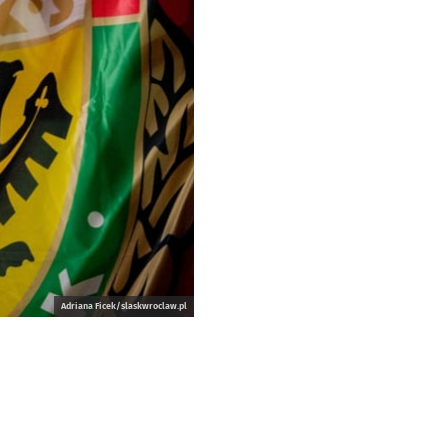
Adriana Ficek/slaskwroclaw.pl