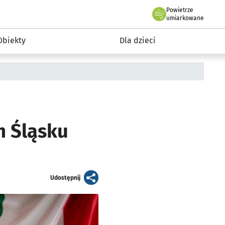
Powietrze
we Wrocławiu
i rekreacja
umiarkowane
Obiekty
Dla dzieci
m Śląsku
artykuł
Udostępnij