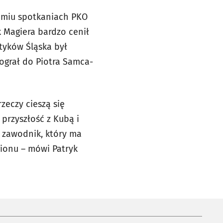
dmiu spotkaniach PKO
k Magiera bardzo cenił
atyków Śląska był
ograł do Piotra Samca-
rzeczy cieszą się
przyszłość z Kubą i
mi zawodnik, który ma
gionu – mówi Patryk