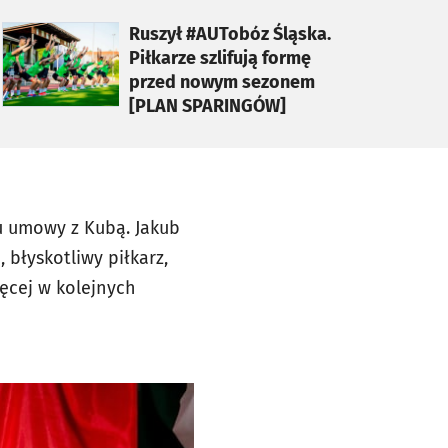
otworzy się w nowej karcie
Ruszył #AUTobóz Śląska.
Piłkarze szlifują formę
przed nowym sezonem
[PLAN SPARINGÓW]
u umowy z Kubą. Jakub
błyskotliwy piłkarz,
ięcej w kolejnych