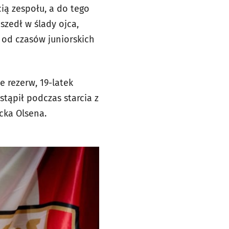
cią zespołu, a do tego
zedł w ślady ojca,
 od czasów juniorskich
 rezerw, 19-latek
tąpił podczas starcia z
icka Olsena.