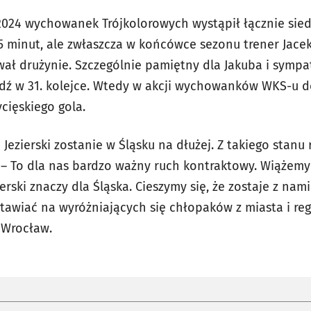
2024 wychowanek Trójkolorowych wystąpił łącznie sie
85 minut, ale zwłaszcza w końcówce sezonu trener Jace
dawał drużynie. Szczególnie pamiętny dla Jakuba i symp
dź w 31. kolejce. Wtedy w akcji wychowanków WKS-u d
ycięskiego gola.
 Jezierski zostanie w Śląsku na dłużej. Z takiego stanu 
 – To dla nas bardzo ważny ruch kontraktowy. Wiążemy 
ierski znaczy dla Śląska. Cieszymy się, że zostaje z na
stawiać na wyróżniających się chłopaków z miasta i re
 Wrocław.