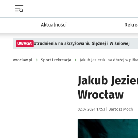
Menu główne portalu wroclaw.pl
Aktualności
Rekre
UWAGA!
Utrudnienia na skrzyżowaniu Ślężnej i Wiśniowej
wroclaw.pl
Sport i rekreacja
Jakub Jezierski na dłużej w pił
Jakub Jezie
Wrocław
Data publikacji:
Autor:
02.07.2024 17:53 |
Bartosz Moch
Kliknij, aby powiększyć