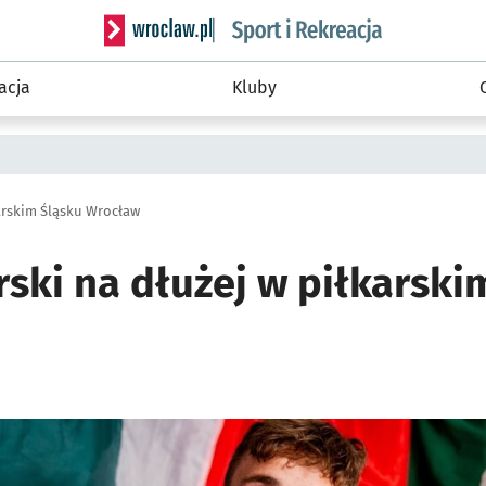
Serwis informacyjny wroclaw.pl podserwis: Sport 
acja
Kluby
karskim Śląsku Wrocław
rski na dłużej w piłkarski