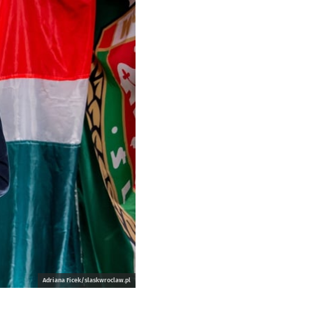
Adriana Ficek/slaskwroclaw.pl