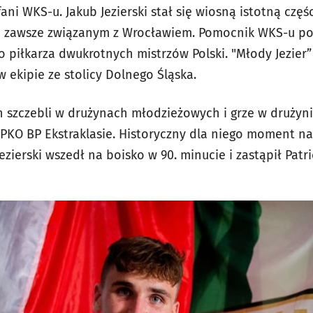
fani WKS-u. Jakub Jezierski stał się wiosną istotną częś
d zawsze związanym z Wrocławiem. Pomocnik WKS-u pos
o piłkarza dwukrotnych mistrzów Polski. "Młody Jezier”
 ekipie ze stolicy Dolnego Śląska.
 szczebli w drużynach młodzieżowych i grze w drużynie
PKO BP Ekstraklasie. Historyczny dla niego moment nas
ezierski wszedł na boisko w 90. minucie i zastąpił Patr