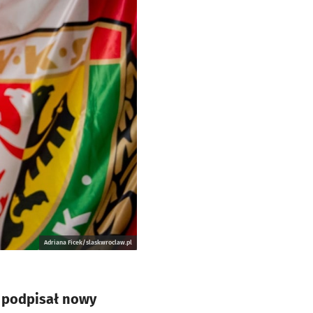
Adriana Ficek/slaskwroclaw.pl
u podpisał nowy