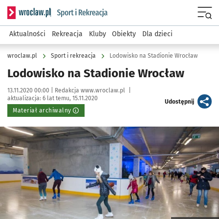
Serwis informacyjny wroclaw.pl podserwis: Sport i rekreacja
Menu
Aktualności
Rekreacja
Kluby
Obiekty
Dla dzieci
wroclaw.pl
Sport i rekreacja
Lodowisko na Stadionie Wrocław
Lodowisko na Stadionie Wrocław
Data publikacji:
Autor:
13.11.2020 00:00 |
Redakcja www.wroclaw.pl
|
aktualizacja:
6 lat temu, 15.11.2020
artykuł
Udostępnij
Materiał archiwalny
Kliknij, aby powiększyć