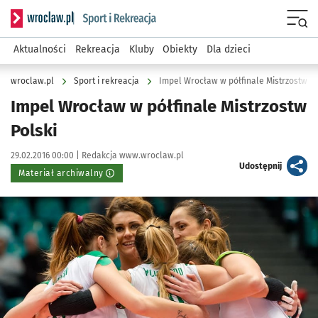
Serwis informacyjny wroclaw.pl podserwis: Sport i rekreacja
Menu
Aktualności
Rekreacja
Kluby
Obiekty
Dla dzieci
wroclaw.pl
Sport i rekreacja
Impel Wrocław w półfinale Mistrzostw Po
Impel Wrocław w półfinale Mistrzostw
Polski
Data publikacji:
Autor:
29.02.2016 00:00 |
Redakcja www.wroclaw.pl
artykuł
Udostępnij
Materiał archiwalny
Kliknij, aby powiększyć