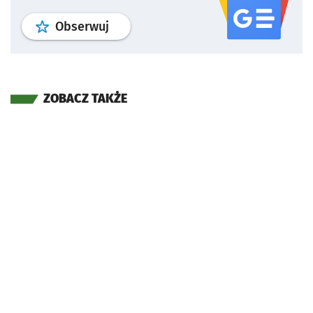
profil
google news
serwisu wroclaw
Obserwuj
ZOBACZ TAKŻE