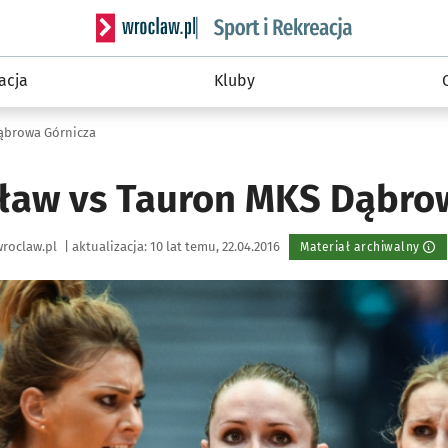
Serwis informacyjny wroclaw.pl podserwis: Sport 
acja
Kluby
ąbrowa Górnicza
ław vs Tauron MKS Dąbro
roclaw.pl
|
aktualizacja:
10 lat temu, 22.04.2016
Materiał archiwalny