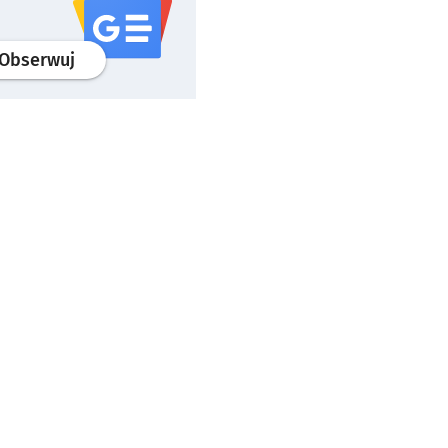
profil
google news
serwisu wroclaw.pl
Obserwuj