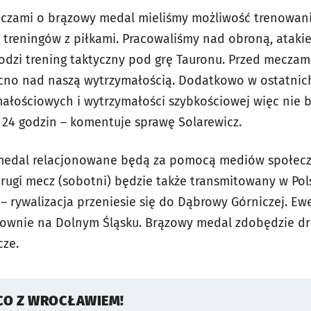
czami o brązowy medal mieliśmy możliwość trenowania
ka treningów z piłkami. Pracowaliśmy nad obroną, ataki
odzi trening taktyczny pod grę Tauronu. Przed mecza
no nad naszą wytrzymałością. Dodatkowo w ostatni
łościowych i wytrzymałości szybkościowej więc nie b
24 godzin – komentuje sprawę Solarewicz.
medal relacjonowane będą za pomocą mediów społec
Drugi mecz (sobotni) będzie także transmitowany w Pol
 rywalizacja przeniesie się do Dąbrowy Górniczej. Ew
ownie na Dolnym Śląsku. Brązowy medal zdobędzie dru
cze.
CO Z WROCŁAWIEM!