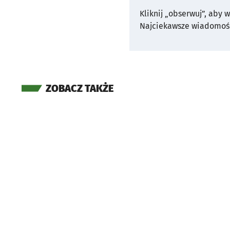
Kliknij „obserwuj”, aby 
Najciekawsze wiadomośc
ZOBACZ TAKŻE