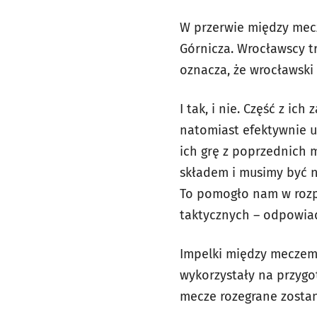
W przerwie między mecz
Górnicza. Wrocławscy tr
oznacza, że wrocławski 
I tak, i nie. Część z ic
natomiast efektywnie u
ich grę z poprzednich 
składem i musimy być na
To pomogło nam w rozpr
taktycznych – odpowiad
Impelki między meczem 
wykorzystały na przyg
mecze rozegrane zostan