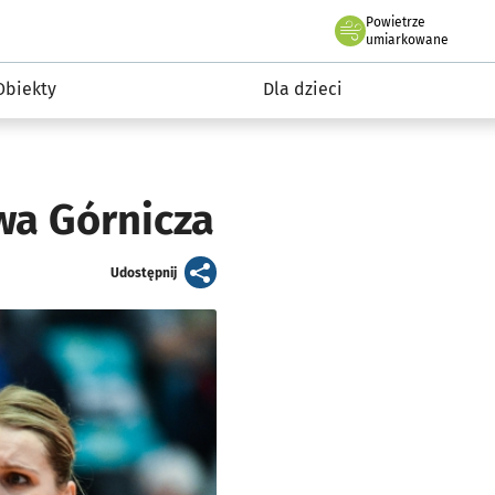
Powietrze
we Wrocławiu
i rekreacja
umiarkowane
Obiekty
Dla dzieci
wa Górnicza
artykuł
Udostępnij