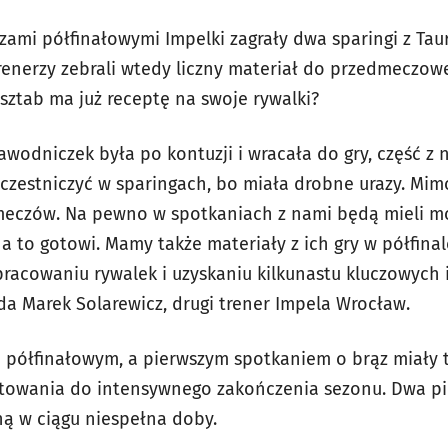
ami półfinałowymi Impelki zagrały dwa sparingi z T
enerzy zebrali wtedy liczny materiał do przedmeczowej
sztab ma już receptę na swoje rywalki?
h zawodniczek była po kontuzji i wracała do gry, część z
czestniczyć w sparingach, bo miała drobne urazy. Mi
meczów. Na pewno w spotkaniach z nami będą mieli mo
 to gotowi. Mamy także materiały z ich gry w półfinal
acowaniu rywalek i uzyskaniu kilkunastu kluczowych 
a Marek Solarewicz, drugi trener Impela Wrocław.
półfinałowym, a pierwszym spotkaniem o brąz miały t
otowania do intensywnego zakończenia sezonu. Dwa pi
ą w ciągu niespełna doby.