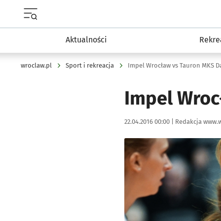
Menu główne portalu wroclaw.pl
Aktualności
Rekre
wroclaw.pl
Sport i rekreacja
Impel Wrocław vs Tauron MKS D
Impel Wroc
Data publikacji:
Autor:
22.04.2016 00:00 |
Redakcja www.w
Kliknij, aby powiększyć