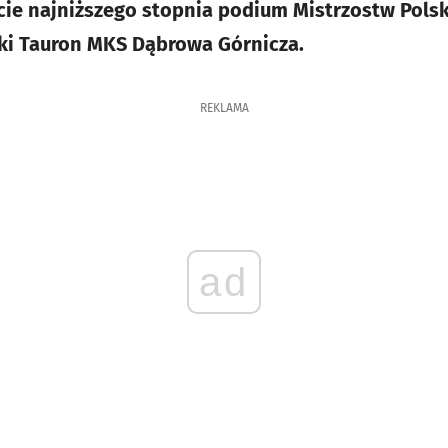
ie najniższego stopnia podium Mistrzostw Polski
arki Tauron MKS Dąbrowa Górnicza.
REKLAMA
ad