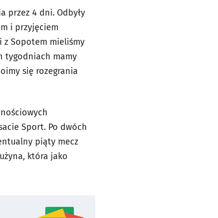
 przez 4 dni. Odbyły
em i przyjęciem
mi z Sopotem mieliśmy
ch tygodniach mamy
oimy się rozegrania
znościowych
sacie Sport. Po dwóch
entualny piąty mecz
żyna, która jako