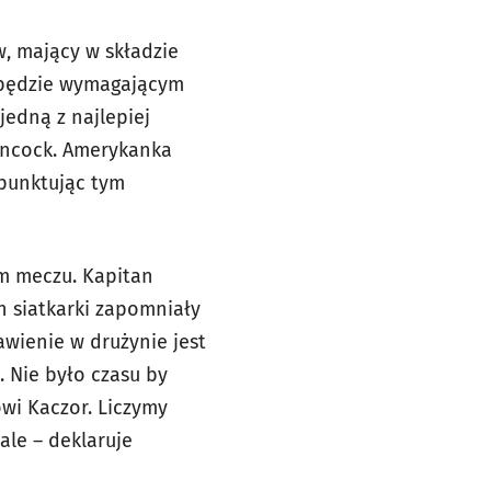
, mający w składzie
 będzie wymagającym
jedną z najlepiej
ancock. Amerykanka
punktując tym
im meczu. Kapitan
h siatkarki zapomniały
awienie w drużynie jest
. Nie było czasu by
ówi Kaczor. Liczymy
ale – deklaruje