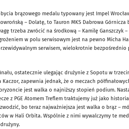
bycia brązowego medalu typowany jest Impel Wrocław
kowrońską – Dolatę, to Tauron MKS Dabrowa Górnicza
agę trzeba zwrócić na środkową – Kamilę Ganszczyk – 
Zagrożeniem w polu serwisowym jest na pewno Micha H
przewidywalnym serwisem, wielokrotnie bezpośrednio 
finału, ostatecznie ulegając drużynie z Sopotu w trzec
 Kaczor, zapewnia jednak, że o meczach półfinałowyc
oryzoncie jest walka o najniższy stopień podium. Nast
cze z PGE Atomem Treflem traktujemy już jako historia
zwodzić, bo teraz najważniejsza jest walka o brąz – m
ców w Hali Orbita. Wspólnie z nimi wywalczymy te med
 drużyny.