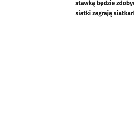
stawką będzie zdobyc
siatki zagrają siatk