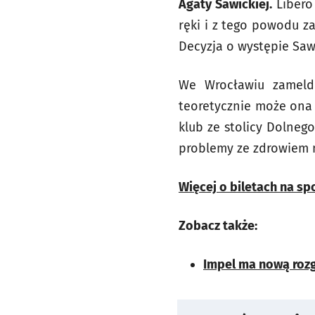
Agaty Sawickiej.
Libero 
ręki i z tego powodu z
Decyzja o występie Saw
We Wrocławiu zameld
teoretycznie może ona
klub ze stolicy Dolneg
problemy ze zdrowiem 
Więcej o biletach na sp
Zobacz także:
Impel ma nową roz