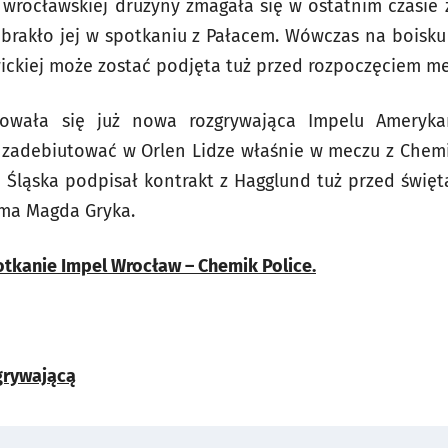
wrocławskiej drużyny zmagała się w ostatnim czasie 
abrakło jej w spotkaniu z Pałacem. Wówczas na boisku z
ickiej może zostać podjęta tuż przed rozpoczęciem me
owała się już nowa rozgrywająca Impelu Ameryka
 zadebiutować w Orlen Lidze właśnie w meczu z Chemi
o Śląska podpisał kontrakt z Hagglund tuż przed święta
ma Magda Gryka.
otkanie Impel Wrocław – Chemik Police.
grywającą