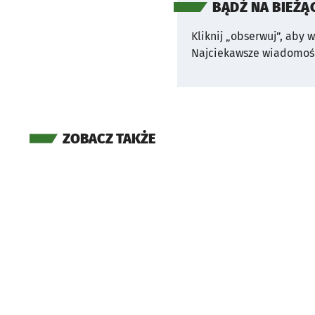
BĄDŹ NA BIEŻĄ
Kliknij „obserwuj”, aby 
Najciekawsze wiadomośc
ZOBACZ TAKŻE