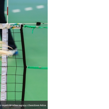
ki Impelu Wrocław zagrają z Chemikiem Police