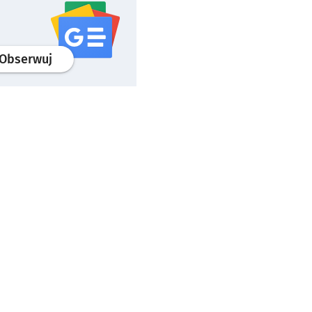
profil
google news
serwisu wroclaw.pl
Obserwuj