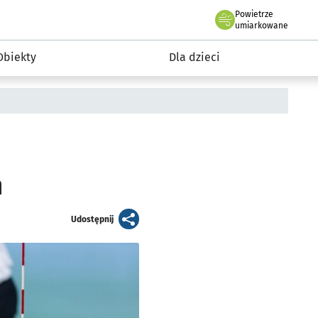
Powietrze
we Wrocławiu
i rekreacja
umiarkowane
Obiekty
Dla dzieci
m
artykuł
Udostępnij