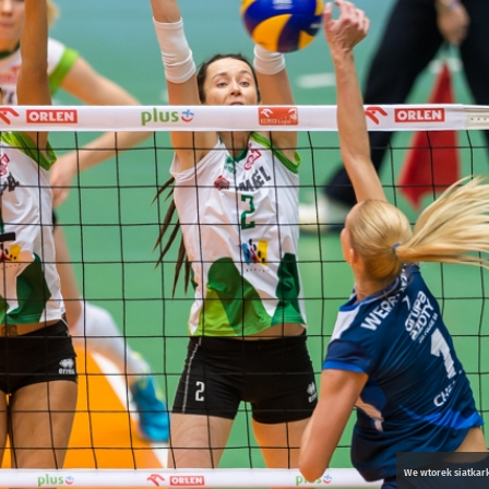
We wtorek siatkar