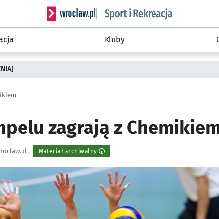
Serwis informacyjny wroclaw.pl podserwis: Sport 
acja
Kluby
ENIA]
mikiem
Impelu zagrają z Chemikie
roclaw.pl
Materiał archiwalny