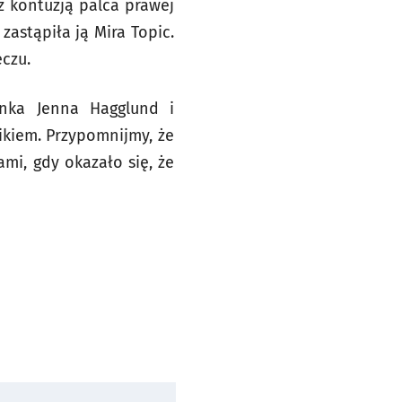
z kontuzją palca prawej
astąpiła ją Mira Topic.
czu.
nka Jenna Hagglund i
kiem. Przypomnijmy, że
mi, gdy okazało się, że