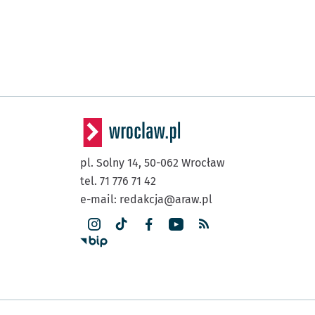
pl. Solny 14,
50-062
Wrocław
tel. 71 776 71 42
e-mail:
redakcja@araw.pl