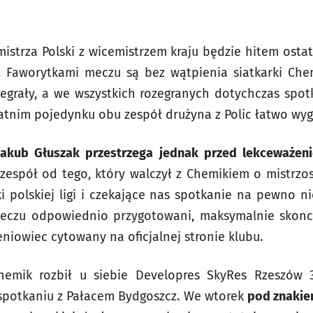
istrza Polski z wicemistrzem kraju będzie hitem ostatn
sy. Faworytkami meczu są bez wątpienia siatkarki C
zegrały, a we wszystkich rozegranych dotychczas spotk
atnim pojedynku obu zespół drużyna z Polic łatwo wygr
Jakub Głuszak przestrzega jednak przed lekceważeni
zespół od tego, który walczył z Chemikiem o mistrzos
i polskiej ligi i czekające nas spotkanie na pewno n
eczu odpowiednio przygotowani, maksymalnie skonc
niowiec cytowany na oficjalnej stronie klubu.
hemik rozbił u siebie Developres SkyRes Rzeszów 
 spotkaniu z Pałacem Bydgoszcz. We wtorek
pod znakie