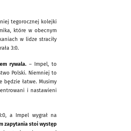
iej tegorocznej kolejki
hemika, które w obecnym
aniach w lidze straciły
ała 3:0.
em rywala.
– Impel, to
two Polski. Niemniej to
ie będzie łatwe. Musimy
entrowani i nastawieni
3:0, a Impel wygrał na
m zapytania stoi występ