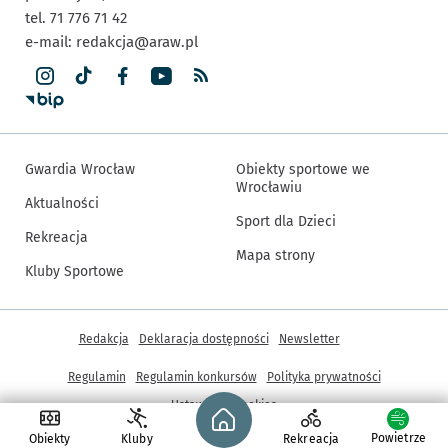
tel. 71 776 71 42
e-mail:
redakcja@araw.pl
Gwardia Wrocław
Obiekty sportowe we
Wrocławiu
Aktualności
Sport dla Dzieci
Rekreacja
Mapa strony
Kluby Sportowe
Inne informacje
Redakcja
Deklaracja dostępności
Newsletter
Regulamin
Regulamin konkursów
Polityka prywatności
Strona główna - wroclaw.pl
Ustawienia cookies
Powietrze
Obiekty
Kluby
Rekreacja
© Copyright 2005-2026, ARAW S.A., Gmina Wrocław