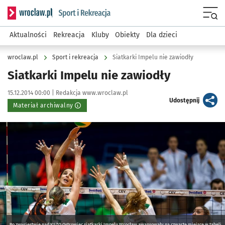
Serwis informacyjny wroclaw.pl podserwis: Sport i rekreacja
Menu
Aktualności
Rekreacja
Kluby
Obiekty
Dla dzieci
wroclaw.pl
Sport i rekreacja
Siatkarki Impelu nie zawiodły
Siatkarki Impelu nie zawiodły
Data publikacji:
Autor:
15.12.2014 00:00 |
Redakcja www.wroclaw.pl
artykuł
Udostępnij
Materiał archiwalny
Kliknij, aby powiększyć
Po zwycięstwie nad KSZO Ostrowiec siatkarki Impelu Wrocław awansowały na czwarte miejsce w tabeli