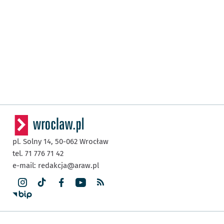
pl. Solny 14,
50-062
Wrocław
tel. 71 776 71 42
e-mail:
redakcja@araw.pl