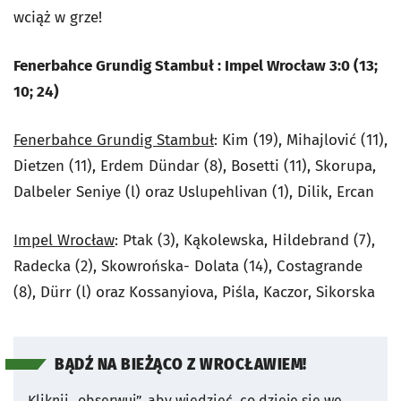
wciąż w grze!
Fenerbahce Grundig Stambuł : Impel Wrocław 3:0 (13;
10; 24)
Fenerbahce Grundig Stambuł
: Kim (19), Mihajlović (11),
Dietzen (11), Erdem Dündar (8), Bosetti (11), Skorupa,
Dalbeler Seniye (l) oraz Uslupehlivan (1), Dilik, Ercan
Impel Wrocław
: Ptak (3), Kąkolewska, Hildebrand (7),
Radecka (2), Skowrońska- Dolata (14), Costagrande
(8), Dürr (l) oraz Kossanyiova, Piśla, Kaczor, Sikorska
BĄDŹ NA BIEŻĄCO Z WROCŁAWIEM!
Kliknij „obserwuj”, aby wiedzieć, co dzieje się we