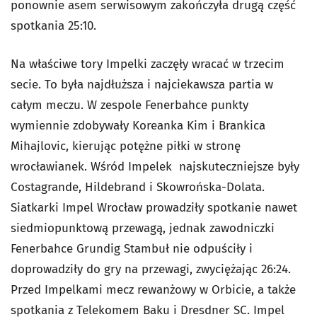
ponownie asem serwisowym zakończyła drugą część
spotkania 25:10.
Na właściwe tory Impelki zaczęły wracać w trzecim
secie. To była najdłuższa i najciekawsza partia w
całym meczu. W zespole Fenerbahce punkty
wymiennie zdobywały Koreanka Kim i Brankica
Mihajlovic, kierując potężne piłki w stronę
wrocławianek. Wśród Impelek najskuteczniejsze były
Costagrande, Hildebrand i Skowrońska-Dolata.
Siatkarki Impel Wrocław prowadziły spotkanie nawet
siedmiopunktową przewagą, jednak zawodniczki
Fenerbahce Grundig Stambuł nie odpuściły i
doprowadziły do gry na przewagi, zwyciężając 26:24.
Przed Impelkami mecz rewanżowy w Orbicie, a także
spotkania z Telekomem Baku i Dresdner SC. Impel