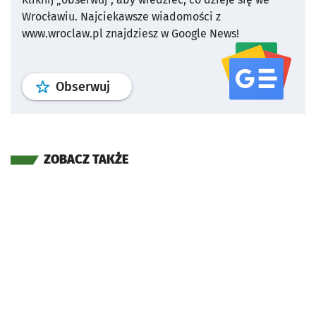
Wrocławiu.
Najciekawsze wiadomości z
www.wroclaw.pl znajdziesz w Google News!
profil
google news
serwisu wroclaw
Obserwuj
ZOBACZ TAKŻE