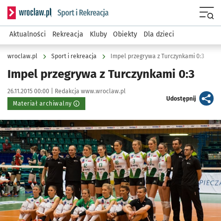
Serwis informacyjny wroclaw.pl podserwis: Sport i rekreacja
Menu
Aktualności
Rekreacja
Kluby
Obiekty
Dla dzieci
wroclaw.pl
Sport i rekreacja
Impel przegrywa z Turczynkami 0:3
Impel przegrywa z Turczynkami 0:3
Data publikacji:
Autor:
26.11.2015 00:00 |
Redakcja www.wroclaw.pl
artykuł
Udostępnij
Materiał archiwalny
Kliknij, aby powiększyć