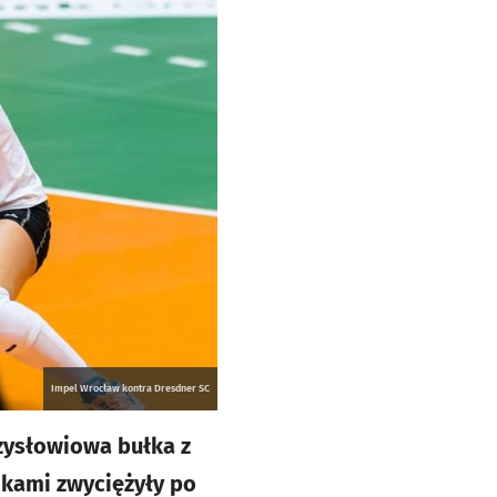
Impel Wrocław kontra Dresdner SC
rzysłowiowa bułka z
nkami zwyciężyły po