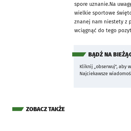
spore uznanie.Na uwagę 
wielkie sportowe święt
znanej nam niestety z 
wciągnąć do tego pozy
BĄDŹ NA BIEŻĄ
Kliknij „obserwuj”, aby 
Najciekawsze wiadomośc
ZOBACZ TAKŻE