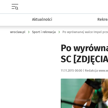
Menu główne portalu wroclaw.pl
Aktualności
Rekre
wroclaw.pl
Sport i rekreacja
Po wyrównanej walce Impel przeg
Po wyrówna
SC [ZDJĘCIA
Data publikacji:
Autor:
11.11.2015 00:00 |
Redakcja www.w
Kliknij, aby powiększyć