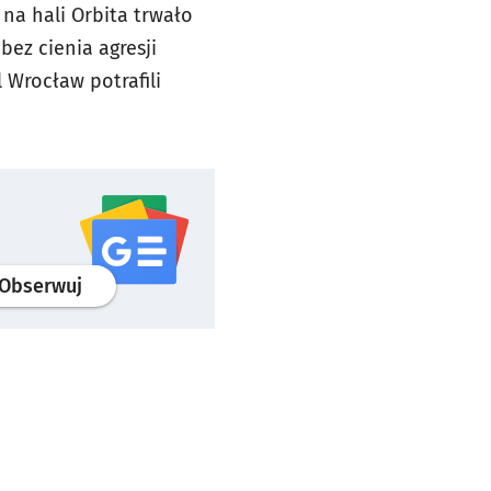
na hali Orbita trwało
ez cienia agresji
 Wrocław potrafili
profil
google news
serwisu wroclaw.pl
Obserwuj