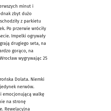
erwszych minut i
jednak zbyt dużo
schodziły z parkietu
ek. Po przerwie wróciły
secie. Impelki ogrywały
grają drugiego seta, na
ardzo gorąco, na
l Wrocław wygrywając 25
rońska Dolata. Niemki
pojedynek nerwów.
 i emocjonującą walkę
nie na stronę
e. Rewelacyjna