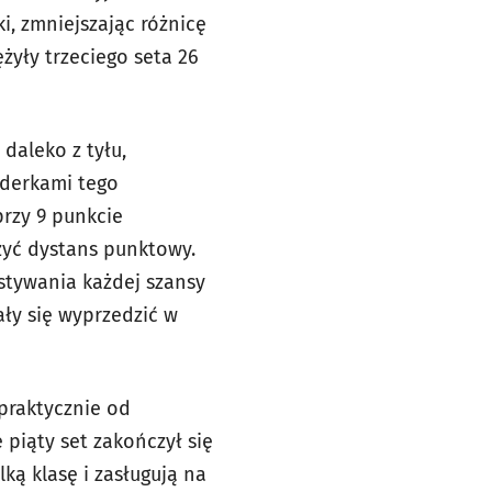
i, zmniejszając różnicę
żyły trzeciego seta 26
daleko z tyłu,
iderkami tego
przy 9 punkcie
zyć dystans punktowy.
stywania każdej szansy
ły się wyprzedzić w
 praktycznie od
piąty set zakończył się
ką klasę i zasługują na