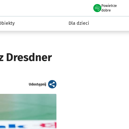
Powietrze
we Wrocławiu
i rekreacja
dobre
Obiekty
Dla dzieci
z Dresdner
artykuł
Udostępnij