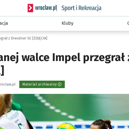
Serwis informacyjny wroclaw.pl podserwis: Sport 
acja
Kluby
rał z Dresdner SC [ZDJĘCIA]
nej walce Impel przegrał 
]
roclaw.pl
Materiał archiwalny