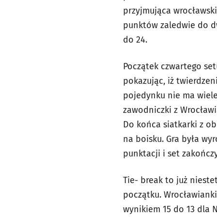
przyjmująca wrocławskie
punktów zaledwie do dw
do 24.
Początek czwartego set
pokazując, iż twierdze
pojedynku nie ma wiele 
zawodniczki z Wrocławi
Do końca siatkarki z o
na boisku. Gra była wy
punktacji i set zakończ
Tie- break to już niest
początku. Wrocławianki
wynikiem 15 do 13 dla 