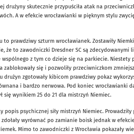
j drużyny skutecznie przypuściła atak na przeciwniczk
óch. A w efekcie wrocławianki w pięknym stylu zwycię
u to prawdziwy szturm wrocławianek. Zostawiły Niemki 
nie, że to zawodniczki Dresdner SC są zdecydowanymi l
wspólnego z tym co dzieje się na parkiecie. Niestety 
a zablokowały się i pozwoliły przeciwniczkom zmniejs
bu drużyn zgotowały kibicom prawdziwy pokaz wykorzy
równana i bardzo nerwowa. Pod koniec wrocławianki da
ył się wynikiem 25 do 21 dla mistrzyń Niemiec.
ety popis psychicznej siły mistrzyń Niemiec. Prowadziły
 zdołały wyrównać po zamianie boisk jednak w efekcie 
Niemek. Mimo to zawodniczki z Wrocławia pokazały wiel