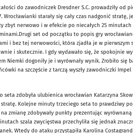
 całości do zawodniczek Dresdner S.C. prowadziły od pi
. Wrocławianki starały się cały czas nadgonić stratę, 
ły zbyt nerwowo i w efekcie po niecałych 25 minutach 
 minami.Drugi set od początku to popis gry wrocławian
ami i bez tej nerwowości, która zjadła je w pierwszym 
wnie i skutecznie. I gdy wydawało się, że spokojnie wy
em Niemki dogoniły je i wyrównały wynik. Zrobiło się b
ńcówki na szczęście z tarczą wyszły zawodniczki Impe
go seta zdobyła ulubienica wrocławian Katarzyna Skow
 stratę. Kolejne minuty trzeciego seta to prawdziwy 
w na zmianę zdobywały punkty prezentując wyrównaną
minutach szala zwycięstwa przechyliła się jednak znacz
anek. Wtedy do ataku przystąpiła Karolina Costagrand