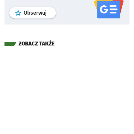
profil
google news
serwisu wroclaw
Obserwuj
ZOBACZ TAKŻE