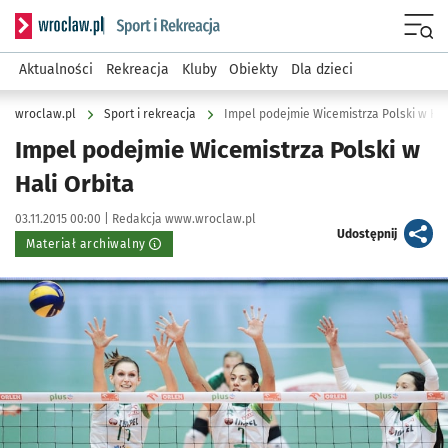
Serwis informacyjny wroclaw.pl podserwis: Sport i rekreacja
Menu
Aktualności
Rekreacja
Kluby
Obiekty
Dla dzieci
wroclaw.pl
Sport i rekreacja
Impel podejmie Wicemistrza Polski w Hal
Impel podejmie Wicemistrza Polski w
Hali Orbita
Data publikacji:
Autor:
03.11.2015 00:00 |
Redakcja www.wroclaw.pl
artykuł
Udostępnij
Materiał archiwalny
Kliknij, aby powiększyć