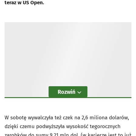
teraz w US Open.
Rozwiń
W sobotę wywalczyła też czek na 2,6 miliona dolarów,
dzięki czemu podwyższyła wysokość tegorocznych
zarobków do sumy 9,21 mln dol. (w karierze jest to już