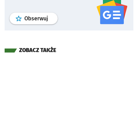
profil
google news
serwisu wroclaw
Obserwuj
ZOBACZ TAKŻE