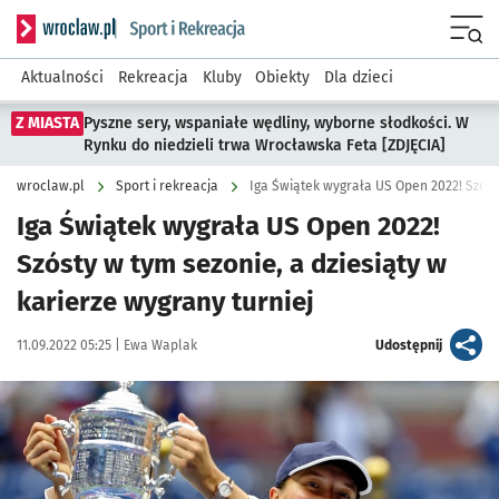
Serwis informacyjny wroclaw.pl podserwis: Sport i rekreacja
Menu
Aktualności
Rekreacja
Kluby
Obiekty
Dla dzieci
Z MIASTA
Pyszne sery, wspaniałe wędliny, wyborne słodkości. W
Rynku do niedzieli trwa Wrocławska Feta [ZDJĘCIA]
wroclaw.pl
Sport i rekreacja
Iga Świątek wygrała US Open 2022!
Szósty w tym sezonie, a dziesiąty w
karierze wygrany turniej
Data publikacji:
Autor:
artykuł
11.09.2022 05:25 |
Ewa Waplak
Udostępnij
Kliknij, aby powiększyć