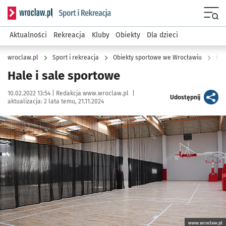
Serwis informacyjny wroclaw.pl podserwis: Sport i rekreacja
Menu
Aktualności
Rekreacja
Kluby
Obiekty
Dla dzieci
wroclaw.pl
Sport i rekreacja
Obiekty sportowe we Wrocławiu
Hal
Hale i sale sportowe
Data publikacji:
Autor:
10.02.2022 13:54 |
Redakcja www.wroclaw.pl
|
artykuł
Udostępnij
aktualizacja:
2 lata temu, 21.11.2024
Kliknij, aby powiększyć
www.wroclaw.pl