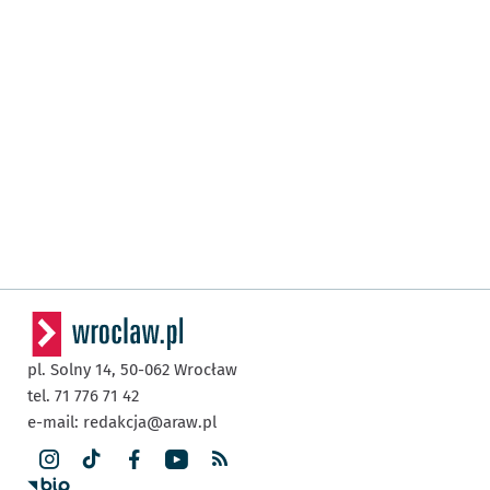
pl. Solny 14,
50-062
Wrocław
tel. 71 776 71 42
e-mail:
redakcja@araw.pl