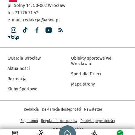
pl. Solny 14,
50-062
Wrocław
tel. 71 776 71 42
e-mail:
redakcja@araw.pl
Gwardia Wrocław
Obiekty sportowe we
Wrocławiu
Aktualności
Sport dla Dzieci
Rekreacja
Mapa strony
Kluby Sportowe
Inne informacje
Redakcja
Deklaracja dostępności
Newsletter
Regulamin
Regulamin konkursów
Polityka prywatności
Strona główna - wroclaw.pl
Ustawienia cookies