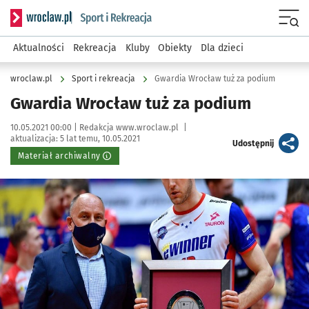
Serwis informacyjny wroclaw.pl podserwis: Sport i rekreacja
Menu
Aktualności
Rekreacja
Kluby
Obiekty
Dla dzieci
wroclaw.pl
Sport i rekreacja
Gwardia Wrocław tuż za podium
Gwardia Wrocław tuż za podium
Data publikacji:
Autor:
10.05.2021 00:00 |
Redakcja www.wroclaw.pl
|
aktualizacja:
5 lat temu, 10.05.2021
artykuł
Udostępnij
Materiał archiwalny
Kliknij, aby powiększyć