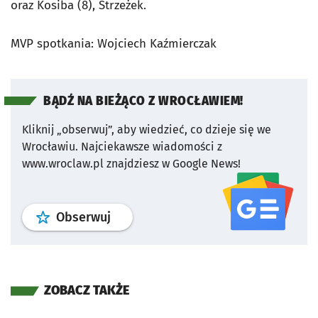
oraz Kosiba (8), Strzeżek.
MVP spotkania: Wojciech Kaźmierczak
BĄDŹ NA BIEŻĄCO Z WROCŁAWIEM!
Kliknij „obserwuj”, aby wiedzieć, co dzieje się we
Wrocławiu.
Najciekawsze wiadomości z
www.wroclaw.pl znajdziesz w Google News!
profil
google news
serwisu wroclaw
Obserwuj
ZOBACZ TAKŻE