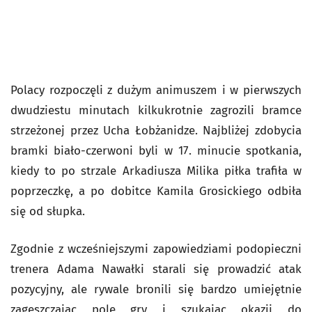
Polacy rozpoczęli z dużym animuszem i w pierwszych
dwudziestu minutach kilkukrotnie zagrozili bramce
strzeżonej przez Ucha Łobżanidze. Najbliżej zdobycia
bramki biało-czerwoni byli w 17. minucie spotkania,
kiedy to po strzale Arkadiusza Milika piłka trafiła w
poprzeczkę, a po dobitce Kamila Grosickiego odbiła
się od słupka.
Zgodnie z wcześniejszymi zapowiedziami podopieczni
trenera Adama Nawałki starali się prowadzić atak
pozycyjny, ale rywale bronili się bardzo umiejętnie
zagęszczając pole gry i szukając okazji do