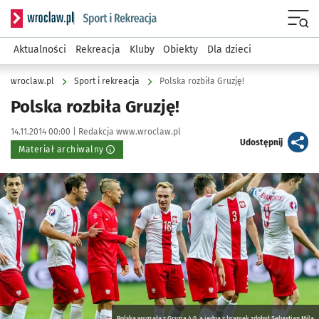
Serwis informacyjny wroclaw.pl podserwis: Sport i rekreacja
Menu
Aktualności
Rekreacja
Kluby
Obiekty
Dla dzieci
wroclaw.pl
Sport i rekreacja
Polska rozbiła Gruzję!
Polska rozbiła Gruzję!
Data publikacji:
Autor:
14.11.2014 00:00 |
Redakcja www.wroclaw.pl
artykuł
Udostępnij
Materiał archiwalny
Kliknij, aby powiększyć
Polska wygrała z Gruzją 4:0, a jedną z bramek zdobył Sebastian Mila