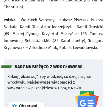
(89. Nika Dzalamidze) - Lewan Mczedlidze (68. Giorgi
Chanturia).
Polska
– Wojciech Szczęsny – Łukasz Piszczek, Łukasz
Szukała, Kamil Glik, Artur Jędrzejczyk – Kamil Grosicki
(69. Maciej Rybus), Krzysztof Mączyński (66. Tomasz
Jodłowiec), Sebastian Mila (86. Karol Linetty), Grzegorz
Krychowiak – Arkadiusz Milik, Robert Lewandowski.
BĄDŹ NA BIEŻĄCO Z WROCŁAWIEM!
Kliknij „obserwuj”, aby wiedzieć, co dzieje się we
Wrocławiu.
Najciekawsze wiadomości z
www.wroclaw.pl znajdziesz w Google News!
profil
google news
serwisu wroclaw
Obserwuj